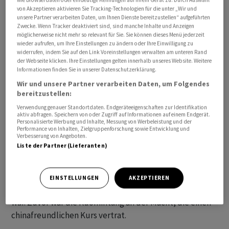
von Akzeptieren aktivieren Sie Tracking-Technologien für die unter „Wir und
Wahlen für die oppositionelle Kuomintang-Partei
unsere Partner verarbeiten Daten, um Ihnen Dienste bereitzustellen“ aufgeführten
kandidieren wollte, aber in den Vorwahlen unterlag.
Zwecke. Wenn Tracker deaktiviert sind, sind manche Inhalte und Anzeigen
möglicherweise nicht mehr so relevant für Sie. Sie können dieses Menü jederzeit
wieder aufrufen, um Ihre Einstellungen zu ändern oder Ihre Einwilligung zu
Die Kuomintang wird bei den kommenden Wahlen mit
widerrufen, indem Sie auf den Link Voreinstellungen verwalten am unteren Rand
dem bisherigen Bürgermeister von Neu-Taipeh, Hou Yu-
der Webseite klicken. Ihre Einstellungen gelten innerhalb unseres Website. Weitere
Informationen finden Sie in unserer Datenschutzerklärung.
ih, antreten. Die regierende Fortschrittspartei (DPP)
Wir und unsere Partner verarbeiten Daten, um Folgendes
hatte im April den bisherigen Vizepräsidenten Lai Ching-
bereitzustellen:
te nominiert. Präsidentin Tsai Ing-wen darf nach zwei
Verwendung genauer Standortdaten. Endgeräteeigenschaften zur Identifikation
Amtszeiten nicht mehr antreten.
aktiv abfragen. Speichern von oder Zugriff auf Informationen auf einem Endgerät.
Personalisierte Werbung und Inhalte, Messung von Werbeleistung und der
Performance von Inhalten, Zielgruppenforschung sowie Entwicklung und
Verbesserung von Angeboten.
Die Wahl im Januar könnte auch Auswirkungen auf die
Liste der Partner (Lieferanten)
komplizierten Beziehungen zu China haben. Seit dem
Amtsantritt von Tsai Ing-wen 2016 hatte die chinesische
Führung die Kommunikation mit Taiwan eingestellt,
EINSTELLUNGEN
AKZEPTIEREN
weil die Präsidentin auf Distanz zu Peking gegangen
war. Zuvor war die Kuomintang an der Macht, die einen
chinafreundlichen Kurs vertrat.