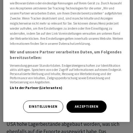
wie Browserdaten oder eindeutige Kennungen auf Ihrem Gerät zu. Durch Auswahl
von Akzeptieren aktivieren Sie Tracking-Technologien für die unter „Wir und
unsere Partner verarbeiten Daten, um Ihnen Dienste bereitzustellen“ aufgeführten
Zwecke. Wenn Tracker deaktiviert sind, sind manche Inhalte und Anzeigen
möglicherweise nicht mehr so relevant für Sie. Sie können dieses Menü jederzeit
Bei Wein allein ist Deutschland Frankreichs
wieder aufrufen, um Ihre Einstellungen zu ändern oder Ihre Einwilligung zu
widerrufen, indem Sie auf den Link Voreinstellungen verwalten am unteren Rand
zweitwichtigster Abnehmer nach den USA, wenn man
der Webseite klicken. Ihre Einstellungen gelten innerhalb unseres Website. Weitere
auf das Volumen schaut. Was den Wert der Weinexporte
Informationen finden Sie in unserer Datenschutzerklärung.
angeht, rangiert Deutschland nach den USA und
Wir und unsere Partner verarbeiten Daten, um Folgendes
Grossbritannien an dritter Stelle. Bei den Spirituosen ist
bereitzustellen:
Deutschland dem Volumen nach drittwichtigster
Verwendung genauer Standortdaten. Endgeräteeigenschaften zur Identifikation
aktiv abfragen. Speichern von oder Zugriff auf Informationen auf einem Endgerät.
Abnehmer Frankreichs. Wenn man auf den Wert schaut,
Personalisierte Werbung und Inhalte, Messung von Werbeleistung und der
Performance von Inhalten, Zielgruppenforschung sowie Entwicklung und
liegt Deutschland auf Rang fünf.
Verbesserung von Angeboten.
Liste der Partner (Lieferanten)
Insbesondere die hohe Inflation habe im vergangenen
Jahr das Budget vieler Konsumenten belastet und den
EINSTELLUNGEN
AKZEPTIEREN
Absatz von Wein und Spirituosen gebremst, sagte FEVS-
Präsident Gabriel Picard. Ausserdem seien etwa in den
USA hohe Lagerbestände abgebaut worden, was sich
ebenfalls auf die Exporte ausgewirkt habe. Das