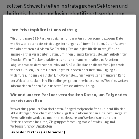
sollten Schwachstellen in strategischen Sektoren und
bei kritischen Technologien identifiziert werden, um
übermässige Abhängigkeiten zu verringern. Dazu
müssten über die G7-Staaten hinaus Schwellen- und
Ihre Privatsphäre ist uns wichtig
Entwicklungsländern einbezogen werden, um zu einer
Wir und unsere
293
-Partner speichern und greifen auf personenbezogene Daten
harmonischen Wirtschaftsentwicklung auf globaler
wie Browserdaten oder eindeutige Kennungen auf Ihrem Gerät zu. Durch Auswahl
von Akzeptieren aktivieren Sie Tracking-Technologien für die unter „Wir und
Ebene zu gelangen.
unsere Partner verarbeiten Daten, um Ihnen Dienste bereitzustellen“ aufgeführten
Zwecke. Wenn Tracker deaktiviert sind, sind manche Inhalte und Anzeigen
möglicherweise nicht mehr so relevant für Sie. Sie können dieses Menü jederzeit
G7 fordern stabile Märkte für Energie und Rohstoffe
wieder aufrufen, um Ihre Einstellungen zu ändern oder Ihre Einwilligung zu
widerrufen, indem Sie auf den Link Voreinstellungen verwalten am unteren Rand
der Webseite klicken. Ihre Einstellungen gelten innerhalb unseres Website. Weitere
Mit Blick auf den Iran-Krieg forderten die G7-Staaten
Informationen finden Sie in unserer Datenschutzerklärung.
eine rasche Wiederherstellung einer freien und sicheren
Wir und unsere Partner verarbeiten Daten, um Folgendes
Schiffsverkehrs durch die Strasse von Hormus ohne
bereitzustellen:
jegliche Abgaben. «Wir betonen die Bedeutung eines
Verwendung genauer Standortdaten. Endgeräteeigenschaften zur Identifikation
erschwinglichen Zugangs zu Energie und bekräftigen
aktiv abfragen. Speichern von oder Zugriff auf Informationen auf einem Endgerät.
Personalisierte Werbung und Inhalte, Messung von Werbeleistung und der
unser Engagement für das reibungslose Funktionieren,
Performance von Inhalten, Zielgruppenforschung sowie Entwicklung und
Verbesserung von Angeboten.
die Stabilität und die Transparenz der Märkte für
Liste der Partner (Lieferanten)
Energie und andere Rohstoffe», hiess es in der