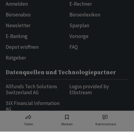
Anmelden
E-Rechner
Börsenabos
Börsenlexikon
Newsletter
Sparplan
E-Banking
Vorsorge
Depot eröffnen
FAQ
Ratgeber
Datenquellen und Technologiepartner
Allfunds Tech Solutions
Logos provided by
Switzerland AG
Elbstream
SIX Financial Information
AG
Teilen
Merken
Kommentare
Ringier AG | Ringier Medien Schweiz