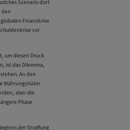
 solches Szenario dort
n den
globalen Finanzkrise
schuldenkrise vor
st, um diesen Druck
n, ist das Dilemma,
 stehen. An den
ie Währungshüter
rden, aber die
 längere Phase
eginns der Straffung