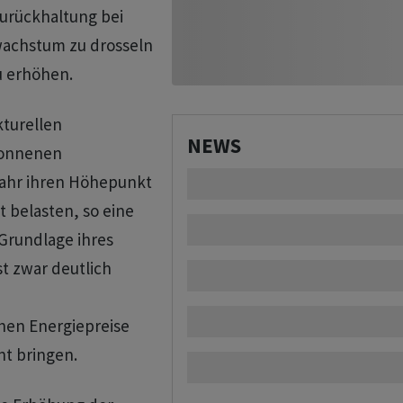
urückhaltung bei
wachstum zu drosseln
u erhöhen.
kturellen
NEWS
gonnenen
hr ihren Höhepunkt
t belasten, so eine
Grundlage ihres
st zwar deutlich
en Energiepreise
nt bringen.