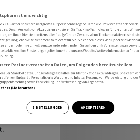
einen grossen Schaden zu
atsphäre ist uns wichtig
re
293
-Partner speichern und greifen auf personenbezogene Daten wie Browserdaten oder einde
itik
ät zu. Durch Auswahl von Akzeptieren aktivieren Sie Tracking-Technologien für die unter „Wir un
aten, um Ihnen Dienste bereitzustellen“ aufgeführten Zwecke. Wenn Tracker deaktiviert sind, s
nzeigen möglicherweise nicht mehr so relevant für Sie. Sie können dieses Menü jederzeit wieder a
e einen
 zu ändern oder Ihre Einwilligung zu widerrufen, indem Sie auf den Link Voreinstellungen verwal
eite klicken. Ihre Einstellungen gelten innerhalb unseres Website. Weitere Informationen finden 
rklärung.
u
nsere Partner verarbeiten Daten, um Folgendes bereitzustellen:
nauer Standortdaten. Endgeräteeigenschaften zur Identifikation aktiv abfragen. Speichern von 
 auf einem Endgerät. Personalisierte Werbung und Inhalte, Messung von Werbeleistung und der
elgruppenforschung sowie Entwicklung und Verbesserung von Angeboten.
artner (Lieferanten)
e Weichen für
EINSTELLUNGEN
AKZEPTIEREN
it Einführung
t.