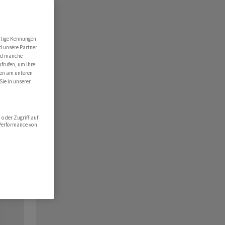
utige Kennungen
d unsere Partner
ind manche
ufrufen, um Ihre
ten am unteren
Sie in unserer
oder Zugriff auf
 Performance von