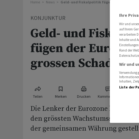
Home
News
Geld- und Fiskalpolitik fügen der Eurozone 
Ihre Priv
KONJUNKTUR
Wir und unse
Geld- und Fiskalpol
auf Ihrem Ger
verarbeiten D
Inhalte und A
fügen der Eurozon
Einstellungen
Rand der Webs
Datenschutze
grossen Schaden z
Wir und u
Verwendung ge
Informationen
Inhalten, Zi
Liste der P
Teilen
Merken
Drucken
Kommentare
Die Lenker der Eurozone haben di
den grössten Wachstumsschock se
der gemeinsamen Währung gestell