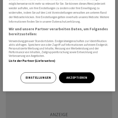
möglicherweise nicht mehr so relevant für Sie. Sie können dieses Menü jederzeit
entschieden habe, neue Aufgaben als Verwaltungsrätin
wieder aufrufen, um Ihre Einstellungen zu ändern oder Ihre Einwilligung zu
sowie als Unterstützerin von NGOs wahrzunehmen. Sie
widerrufen, indem Sie auf den Link Voreinstellungen verwalten am unteren Rand
der Webseite klicken. Ihre Einstellungen gelten innerhalb unseres Website. Weitere
habe das Unternehmen in den Bereichen
Informationen finden Sie in unserer Datenschutzerklärung.
Nachhaltigkeit, Innovation, Gesundheit und Sicherheit
Wir und unsere Partner verarbeiten Daten, um Folgendes
entscheidend vorangebracht, schreibt der
bereitzustellen:
Verwaltungsrat in der Mitteilung. Dazu gehörten die
Verwendung genauer Standortdaten. Endgeräteeigenschaften zur Identifikation
Einführung der ersten Net-Zero-Roadmap der Branche
aktiv abfragen. Speichern von oder Zugriff auf Informationen auf einem Endgerät.
Personalisierte Werbung und Inhalte, Messung von Werbeleistung und der
und das Erreichen eines neuen Leistungsniveaus im
Performance von Inhalten, Zielgruppenforschung sowie Entwicklung und
Verbesserung von Angeboten.
Bereich Gesundheit und Sicherheit.
Liste der Partner (Lieferanten)
uh/tv
EINSTELLUNGEN
AKZEPTIEREN