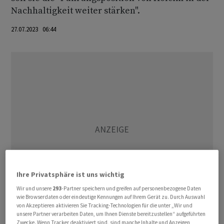
Nachhaltigkeit weiter stärken".
27.07.2023 06:44
Ihre Privatsphäre ist uns wichtig
Wir und unsere
293
-Partner speichern und greifen auf personenbezogene Daten
wie Browserdaten oder eindeutige Kennungen auf Ihrem Gerät zu. Durch Auswahl
von Akzeptieren aktivieren Sie Tracking-Technologien für die unter „Wir und
unsere Partner verarbeiten Daten, um Ihnen Dienste bereitzustellen“ aufgeführten
Sie tritt die Nachfolge von Magali Anderson an, die sich
Zwecke. Wenn Tracker deaktiviert sind, sind manche Inhalte und Anzeigen