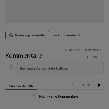
Bevorzugte Quelle
So funktioniert's
ANMELDEN
|
REGISTRIEREN
Kommentare
FOLGE DIESER U
FOLGEN
NEUESTE
ALLE KOMMENTARE
Alle Kommentare
Noch keine Kommentare