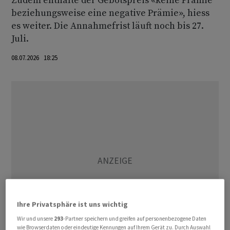
Zudem enthalte der Gebotspreis «keine Prämie
beziehungsweise eine negative Prämie», hiess
es weiter. Die Annahmefrist läuft noch bis 27.
Juli.
08.07.2026 18:25
Ihre Privatsphäre ist uns wichtig
Wir und unsere
293
-Partner speichern und greifen auf personenbezogene Daten
wie Browserdaten oder eindeutige Kennungen auf Ihrem Gerät zu. Durch Auswahl