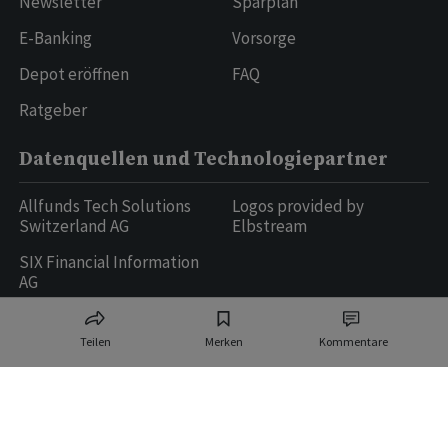
Newsletter
Sparplan
E-Banking
Vorsorge
Depot eröffnen
FAQ
Ratgeber
Datenquellen und Technologiepartner
Allfunds Tech Solutions
Logos provided by
Switzerland AG
Elbstream
SIX Financial Information
AG
Teilen
Merken
Kommentare
Ringier AG | Ringier Medien Schweiz
16
weitere Publikationen