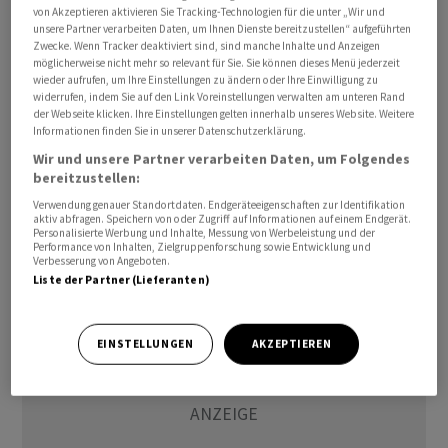
von Akzeptieren aktivieren Sie Tracking-Technologien für die unter „Wir und
unsere Partner verarbeiten Daten, um Ihnen Dienste bereitzustellen“ aufgeführten
Der Grossaktionär Ennoconn hatte bei Kontron Mitte
Zwecke. Wenn Tracker deaktiviert sind, sind manche Inhalte und Anzeigen
möglicherweise nicht mehr so relevant für Sie. Sie können dieses Menü jederzeit
Juni die 30-Prozent-Schwelle überschritten und ein
wieder aufrufen, um Ihre Einstellungen zu ändern oder Ihre Einwilligung zu
Pflichtangebot angekündigt. Im Raum stand das
widerrufen, indem Sie auf den Link Voreinstellungen verwalten am unteren Rand
der Webseite klicken. Ihre Einstellungen gelten innerhalb unseres Website. Weitere
Angebot damals aber schon seit gut einem Monat. Da
Informationen finden Sie in unserer Datenschutzerklärung.
hatte der Technologiekonzern mitgeteilt, dass er
Wir und unsere Partner verarbeiten Daten, um Folgendes
möglicherweise vor einem Übernahmeangebot
bereitzustellen:
stehe./jha/he
Verwendung genauer Standortdaten. Endgeräteeigenschaften zur Identifikation
aktiv abfragen. Speichern von oder Zugriff auf Informationen auf einem Endgerät.
Personalisierte Werbung und Inhalte, Messung von Werbeleistung und der
(AWP)
Performance von Inhalten, Zielgruppenforschung sowie Entwicklung und
Verbesserung von Angeboten.
Liste der Partner (Lieferanten)
EINSTELLUNGEN
AKZEPTIEREN