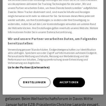
von Akzeptieren aktivieren Sie Tracking-Technologien für die unter „Wir und
unsere Partner verarbeiten Daten, um Ihnen Dienste bereitzustellen“ aufgeführten
Zudem habe die Erfahrung der Vergangenheit gezeigt,
Zwecke. Wenn Tracker deaktiviert sind, sind manche Inhalte und Anzeigen
dass die Inflation auch schnell wieder aufflammen
möglicherweise nicht mehr so relevant für Sie. Sie können dieses Menü jederzeit
wieder aufrufen, um Ihre Einstellungen zu ändern oder Ihre Einwilligung zu
könne, sagte Schnabel. Das deutsche
widerrufen, indem Sie auf den Link Voreinstellungen verwalten am unteren Rand
Direktoriumsmitglied hatte sich zuvor bereits mehrfach
der Webseite klicken. Ihre Einstellungen gelten innerhalb unseres Website. Weitere
Informationen finden Sie in unserer Datenschutzerklärung.
gegen schnelle Zinssenkungen ausgesprochen.
Wir und unsere Partner verarbeiten Daten, um Folgendes
bereitzustellen:
Zuletzt hatte sich die Inflation in der Eurozone
Verwendung genauer Standortdaten. Endgeräteeigenschaften zur Identifikation
abgeschwächt. Im Januar lag die Inflationsrate bei 2,8
aktiv abfragen. Speichern von oder Zugriff auf Informationen auf einem Endgerät.
Personalisierte Werbung und Inhalte, Messung von Werbeleistung und der
Prozent. Sie näherte sich damit wieder der Zielmarke
Performance von Inhalten, Zielgruppenforschung sowie Entwicklung und
der EZB, die eine Teuerung von mittelfristig zwei
Verbesserung von Angeboten.
Liste der Partner (Lieferanten)
Prozent anstrebt. Im Jahr 2022 war die Inflation im
gemeinsamen Währungsraum zeitweise über die Marke
von zehn Prozent gestiegen.
EINSTELLUNGEN
AKZEPTIEREN
Im Januar hatte die EZB die Leitzinsen unverändert
gelassen. Beim Weltwirtschaftsforum in Davos Mitte
Januar hatte EZB-Präsidentin Christine Lagarde gesagt,