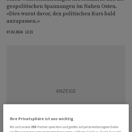
geopolitischen Spannungen im Nahen Osten.
«Dies warnt davor, den politischen Kurs bald
anzupassen.»
07.02.2024 12:21
Ihre Privatsphäre ist uns wichtig
Wir und unsere
293
-Partner speichern und greifen auf personenbezogene Daten
wie Browserdaten oder eindeutige Kennungen auf Ihrem Gerät zu. Durch Auswahl