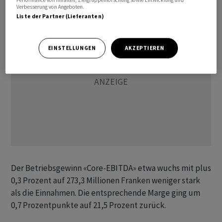
Verbesserung von Angeboten.
Liste der Partner (Lieferanten)
EINSTELLUNGEN
AKZEPTIEREN
Der Betriebsgewinn «Core-EBITDA» etwa wuchs mit plus
0,3 Prozent auf 273,3 Millionen Franken weniger stark
als die Einnahmen. Die entsprechende Marge ging um
0,7 Prozentpunkte auf 21,5 Prozent zurück.