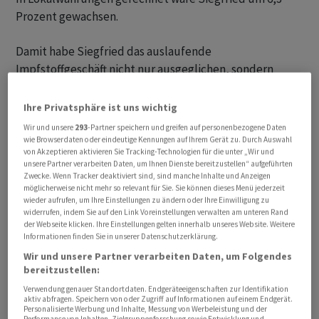
Prozent gewachsen.
Damit habe Siegfried das auslaufende
Impfstoffgeschäft nicht nur ausgeglichen, sondern
überkompensiert, hielt das Unternehmen im
Communiqué fest. Drug Products, hier ist die
Ihre Privatsphäre ist uns wichtig
Herstellung von Tabletten und die sterile Abfüllung
Wir und unsere
293
-Partner speichern und greifen auf personenbezogene Daten
von Arzneimitteln angesiedelt, sei etwa ohne Impfstoffe
wie Browserdaten oder eindeutige Kennungen auf Ihrem Gerät zu. Durch Auswahl
von Akzeptieren aktivieren Sie Tracking-Technologien für die unter „Wir und
im mittleren bis hohen einstelligen Prozentbereich
unsere Partner verarbeiten Daten, um Ihnen Dienste bereitzustellen“ aufgeführten
gewachsen.
Zwecke. Wenn Tracker deaktiviert sind, sind manche Inhalte und Anzeigen
möglicherweise nicht mehr so relevant für Sie. Sie können dieses Menü jederzeit
wieder aufrufen, um Ihre Einstellungen zu ändern oder Ihre Einwilligung zu
Die Gewinnzahlen litten aber nach dem Ende der
widerrufen, indem Sie auf den Link Voreinstellungen verwalten am unteren Rand
der Webseite klicken. Ihre Einstellungen gelten innerhalb unseres Website. Weitere
Pandemie etwas unter dem Wegfall der Geschäfte mit
Informationen finden Sie in unserer Datenschutzerklärung.
den Herstellern von Corona-Impfungen. Denn diese
Wir und unsere Partner verarbeiten Daten, um Folgendes
waren sehr lukrativ. Gleichwohl habe man die
bereitzustellen:
Gewinnmargen dank aktiver Portfoliooptimierung und
Verwendung genauer Standortdaten. Endgeräteeigenschaften zur Identifikation
einer strikten Kostendisziplin geschützt, betonte
aktiv abfragen. Speichern von oder Zugriff auf Informationen auf einem Endgerät.
Personalisierte Werbung und Inhalte, Messung von Werbeleistung und der
Siegfried.
Performance von Inhalten, Zielgruppenforschung sowie Entwicklung und