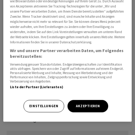
wie Browserdaten oder eindeutige Kennungen auf Ihrem Gerät zu. Durch Auswahl
Anspruch auf Kurzarbeitsentschädigung bestehe aber
von Akzeptieren aktivieren Sie Tracking-Technologien für die unter „Wir und
unsere Partner verarbeiten Daten, um Ihnen Dienste bereitzustellen“ aufgeführten
nur, wenn sämtliche Voraussetzungen erfüllt sind. Dies
Zwecke. Wenn Tracker deaktiviert sind, sind manche Inhalte und Anzeigen
werde in jedem Einzelfall geprüft wird, hält das WBF
möglicherweise nicht mehr so relevant für Sie. Sie können dieses Menü jederzeit
wieder aufrufen, um Ihre Einstellungen zu ändern oder Ihre Einwilligung zu
weiter fest.
widerrufen, indem Sie auf den Link Voreinstellungen verwalten am unteren Rand
der Webseite klicken. Ihre Einstellungen gelten innerhalb unseres Website. Weitere
Informationen finden Sie in unserer Datenschutzerklärung.
Unternehmen können in der Regel während maximal
Wir und unsere Partner verarbeiten Daten, um Folgendes
zwölf Monaten innerhalb von zwei Jahren
bereitzustellen:
Kurzarbeitsentschädigung geltend machen. Das Gesetz
Verwendung genauer Standortdaten. Endgeräteeigenschaften zur Identifikation
erteilt dem Bundesrat die Möglichkeit, die maximale
aktiv abfragen. Speichern von oder Zugriff auf Informationen auf einem Endgerät.
Personalisierte Werbung und Inhalte, Messung von Werbeleistung und der
Bezugsdauer um sechs Monate zu erhöhen.
Performance von Inhalten, Zielgruppenforschung sowie Entwicklung und
Voraussetzung ist unter anderem, dass die
Verbesserung von Angeboten.
Liste der Partner (Lieferanten)
Arbeitsmarktprognosen des Bundes für die folgenden
zwölf Monate keine Erholung erwarten lassen. Gemäss
einer ersten Prüfung des WBF sind derzeit die
EINSTELLUNGEN
AKZEPTIEREN
Bedingungen für eine Verlängerung der
Höchstbezugsdauer erfüllt.