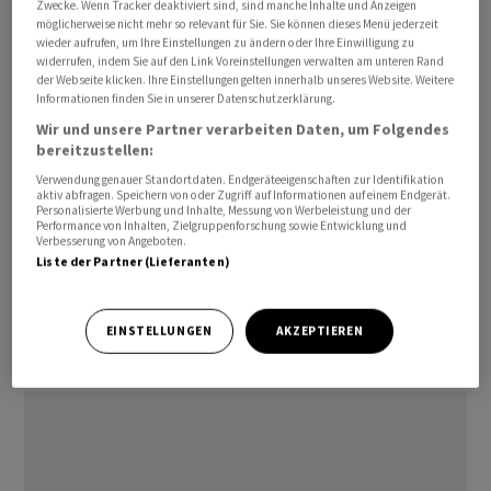
Zwecke. Wenn Tracker deaktiviert sind, sind manche Inhalte und Anzeigen
Jahre war sie HR-Chefin bei der Capri Sun Group
möglicherweise nicht mehr so relevant für Sie. Sie können dieses Menü jederzeit
wieder aufrufen, um Ihre Einstellungen zu ändern oder Ihre Einwilligung zu
Holding. Davor hatte sie verschiedene HR-Positionen
widerrufen, indem Sie auf den Link Voreinstellungen verwalten am unteren Rand
bei Coca-Cola inne.
der Webseite klicken. Ihre Einstellungen gelten innerhalb unseres Website. Weitere
Informationen finden Sie in unserer Datenschutzerklärung.
Wir und unsere Partner verarbeiten Daten, um Folgendes
«Mit der Ernennung der Chief Human Resources Officer
bereitzustellen:
zum Mitglied der Konzernleitung unterstreichen wir die
Verwendung genauer Standortdaten. Endgeräteeigenschaften zur Identifikation
wichtige Rolle, die unsere Mitarbeitenden bei der
aktiv abfragen. Speichern von oder Zugriff auf Informationen auf einem Endgerät.
Personalisierte Werbung und Inhalte, Messung von Werbeleistung und der
Umsetzung unserer Wachstumsstrategie spielen,» wird
Performance von Inhalten, Zielgruppenforschung sowie Entwicklung und
Firmenchef Adalbert Lechner in der Mitteilung zitiert.
Verbesserung von Angeboten.
Liste der Partner (Lieferanten)
cg/tv
EINSTELLUNGEN
AKZEPTIEREN
(AWP)