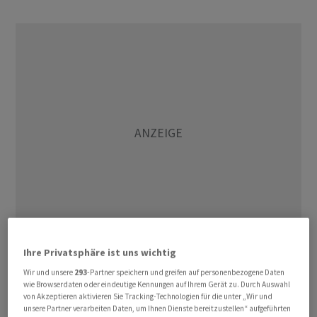
Ihre Privatsphäre ist uns wichtig
Uhrmeister bringe mehr als 15 Jahre Erfahrung in HR-
Wir und unsere
293
-Partner speichern und greifen auf personenbezogene Daten
Managementfunktionen bei multinationalen
wie Browserdaten oder eindeutige Kennungen auf Ihrem Gerät zu. Durch Auswahl
Unternehmen im Bereich der schnelllebigen
von Akzeptieren aktivieren Sie Tracking-Technologien für die unter „Wir und
unsere Partner verarbeiten Daten, um Ihnen Dienste bereitzustellen“ aufgeführten
Konsumgüter mit, heisst es. Die letzten gut sieben