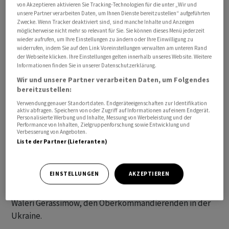
von Akzeptieren aktivieren Sie Tracking-Technologien für die unter „Wir und
Die Behörde verwies darauf, dass die Privatarmee
unsere Partner verarbeiten Daten, um Ihnen Dienste bereitzustellen“ aufgeführten
Zwecke. Wenn Tracker deaktiviert sind, sind manche Inhalte und Anzeigen
Wagner die Kommandozentrale des Südlichen
möglicherweise nicht mehr so relevant für Sie. Sie können dieses Menü jederzeit
Militärbezirks in der Stadt Rostow am Don bei ihrer
wieder aufrufen, um Ihre Einstellungen zu ändern oder Ihre Einwilligung zu
widerrufen, indem Sie auf den Link Voreinstellungen verwalten am unteren Rand
Meuterei im Juni vorübergehend besetzt hatte.
der Webseite klicken. Ihre Einstellungen gelten innerhalb unseres Website. Weitere
Wagner-Chef Jewgeni Prigoschin war nach einem
Informationen finden Sie in unserer Datenschutzerklärung.
Flugzeugabsturz in Russland am Mittwoch von einem
Wir und unsere Partner verarbeiten Daten, um Folgendes
Wagner nahestehenden Telegram-Kanal für tot erklärt
bereitzustellen:
worden. Die Luftfahrtbehörde Rosawiazija
Verwendung genauer Standortdaten. Endgeräteeigenschaften zur Identifikation
aktiv abfragen. Speichern von oder Zugriff auf Informationen auf einem Endgerät.
veröffentlichte eine Passagierliste, auf der auch
Personalisierte Werbung und Inhalte, Messung von Werbeleistung und der
Performance von Inhalten, Zielgruppenforschung sowie Entwicklung und
Prigoschin und der offizielle Wagner-Kommandeur
Verbesserung von Angeboten.
Dmitri Utkin standen.
Liste der Partner (Lieferanten)
Putins Besuch in Rostow am Don fand nach britischen
EINSTELLUNGEN
AKZEPTIEREN
Angaben am 19. August statt. Wie der Kreml damals
mitteilte, traf Putin unter anderem Generalstabschef
Waleri Gerassimow, den Oberkommandierenden in der
Ukraine.