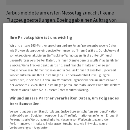
Airbus meldete am ersten Messetag zunächst keine
Flugzeugbestellungen. Boeing gab einen Auftrag von
Royal Brunei Airlines über vier Langstreckenjets vom
Typ 787 «Dreamliner» bekannt. Zudem bestätigte der
Ihre Privatsphäre ist uns wichtig
Hersteller einen bereits bekannten Auftrag von Thai
Wir und unsere
293
-Partner speichern und greifen auf personenbezogene Daten
Airways über 45 Maschinen dieses Typs.
wie Browserdaten oder eindeutige Kennungen auf Ihrem Gerät zu. Durch Auswahl
von Akzeptieren aktivieren Sie Tracking-Technologien für die unter „Wir und
unsere Partner verarbeiten Daten, um Ihnen Dienste bereitzustellen“ aufgeführten
Auch Comac meldete Bestellungen für die C919,
Zwecke. Wenn Tracker deaktiviert sind, sind manche Inhalte und Anzeigen
allerdings wie schon bislang nur von chinesischen
möglicherweise nicht mehr so relevant für Sie. Sie können dieses Menü jederzeit
wieder aufrufen, um Ihre Einstellungen zu ändern oder Ihre Einwilligung zu
Unternehmen. So orderte die Fluggesellschaft Tibet
widerrufen, indem Sie auf den Link Voreinstellungen verwalten am unteren Rand
Airlines 40 Maschinen der Reihe sowie zehn Regionaljets
der Webseite klicken. Ihre Einstellungen gelten innerhalb unseres Website. Weitere
Informationen finden Sie in unserer Datenschutzerklärung.
vom Typ ARJ21. Für sechs dieser kleineren
Wir und unsere Partner verarbeiten Daten, um Folgendes
Regionalflugzeuge entschied sich auch die Henan Civil
bereitzustellen:
Aviation Development & Investment Group.
Verwendung genauer Standortdaten. Endgeräteeigenschaften zur Identifikation
aktiv abfragen. Speichern von oder Zugriff auf Informationen auf einem Endgerät.
Personalisierte Werbung und Inhalte, Messung von Werbeleistung und der
Mit der C919 zielt Comac auf den Massenmarkt der
Performance von Inhalten, Zielgruppenforschung sowie Entwicklung und
Mittelstreckenjets, der bisher von Airbus und Boeing
Verbesserung von Angeboten.