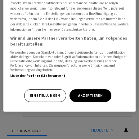
Zwecke. Wenn Tracker deaktiviert sind, sind manche Inhalte und Anzeigen
möglicherweise nicht mehr so relevant für Sie. Sie können dieses Menü jederzeit
wieder aufrufen, um Ihre Einstellungen zu ändern oder Ihre Einwilligung zu
widerrufen, indem Sie auf den Link Voreinstellungen verwalten am unteren Rand
der Webseite klicken. Ihre Einstellungen gelten innerhalb unseres Website. Weitere
Informationen finden Sie in unserer Datenschutzerklärung.
Wir und unsere Partner verarbeiten Daten, um Folgendes
bereitzustellen:
Verwendung genauer Standortdaten. Endgeräteeigenschaften zur Identifikation
aktiv abfragen. Speichern von oder Zugriff auf Informationen auf einem Endgerät.
Personalisierte Werbung und Inhalte, Messung von Werbeleistung und der
Performance von Inhalten, Zielgruppenforschung sowie Entwicklung und
Bevorzugte Quelle
So funktioniert's
Verbesserung von Angeboten.
Liste der Partner (Lieferanten)
ANMELDEN
|
REGISTRIEREN
Kommentare
FOLGE DIESER U
FOLGEN
EINSTELLUNGEN
AKZEPTIEREN
NEUESTE
ALLE KOMMENTARE