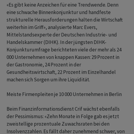
«Es gibt keine Anzeichen für eine Trendwende. Denn
eine schwache Binnenkonjunktur und handfeste
strukturelle Herausforderungen halten die Wirtschaft
weiterhin im Griff», analysierte Marc Evers,
Mittelstandsexperte der Deutschen Industrie- und
Handelskammer (DIHK). In der jüngsten DIHK-
Konjunkturumfrage berichteten viele der mehr als 24
000 Unternehmen von knappen Kassen: 29 Prozent in
der Gastronomie, 24 Prozent in der
Gesundheitswirtschaft, 22 Prozent im Einzelhandel
machen sich Sorgen um ihre Liquidität.
Meiste Firmenpleiten je 10 000 Unternehmen in Berlin
Beim Finanzinformationsdienst Crif wächst ebenfalls
der Pessimismus: «Zehn Monate in Folge gab es jetzt
zweistellige prozentuale Zuwachsraten bei den
Insolvenzzahlen. Es fällt daher zunehmend schwer, von