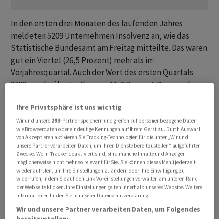
In den ersten drei Monaten des laufenden Jahres
meldeten 5209 Unternehmen Insolvenz an, wie das
Statistische Bundesamt am Freitag mitteilte. Das waren
gut ein Viertel (26,5 Prozent) mehr als im
Vorjahresquartal. Auch der Wert des ersten Quartals
2020 wurde übertroffen: um 11,2 Prozent. Das war das
Vierteljahr vor der von Ausnahmeregelungen geprägten
Ihre Privatsphäre ist uns wichtig
Corona-Krise mit vergleichsweise niedrigen
Insolvenzzahlen.
Wir und unsere
293
-Partner speichern und greifen auf personenbezogene Daten
wie Browserdaten oder eindeutige Kennungen auf Ihrem Gerät zu. Durch Auswahl
von Akzeptieren aktivieren Sie Tracking-Technologien für die unter „Wir und
Schwache Konjunktur spricht gegen schnelle
unsere Partner verarbeiten Daten, um Ihnen Dienste bereitzustellen“ aufgeführten
Zwecke. Wenn Tracker deaktiviert sind, sind manche Inhalte und Anzeigen
Trendwende
möglicherweise nicht mehr so relevant für Sie. Sie können dieses Menü jederzeit
wieder aufrufen, um Ihre Einstellungen zu ändern oder Ihre Einwilligung zu
widerrufen, indem Sie auf den Link Voreinstellungen verwalten am unteren Rand
Der Trend zeigt weiter nach oben: Im Mai 2024 wurden
der Webseite klicken. Ihre Einstellungen gelten innerhalb unseres Website. Weitere
25,9 Prozent mehr Regelinsolvenzen beantragt als ein
Informationen finden Sie in unserer Datenschutzerklärung.
Jahr zuvor. Seit Juni 2023 seien damit durchgängig
Wir und unsere Partner verarbeiten Daten, um Folgendes
zweistellige Zuwachsraten im Vorjahresvergleich zu
bereitzustellen: