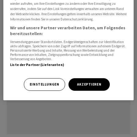
wieder aufrufen, um Ihre Einstellungen zu ändern oder Ihre Einwilligung zu
Versicherungskonzern Swiss Re und gehört dem
widerrufen, indem Sie auf den Link Voreinstellungen verwalten am unteren Rand
Verwaltungsrat der Migros Bank seit Anfang 2023 an.
der Webseite klicken. Ihre Einstellungen gelten innerhalb unseres Website. Weitere
Informationen finden Sie in unserer Datenschutzerklärung.
ys/
Wir und unsere Partner verarbeiten Daten, um Folgendes
bereitzustellen:
Verwendung genauer Standortdaten. Endgeräteeigenschaften zur Identifikation
(AWP)
aktiv abfragen. Speichern von oder Zugriff auf Informationen auf einem Endgerät.
Personalisierte Werbung und Inhalte, Messung von Werbeleistung und der
Performance von Inhalten, Zielgruppenforschung sowie Entwicklung und
Verbesserung von Angeboten.
Liste der Partner (Lieferanten)
EINSTELLUNGEN
AKZEPTIEREN