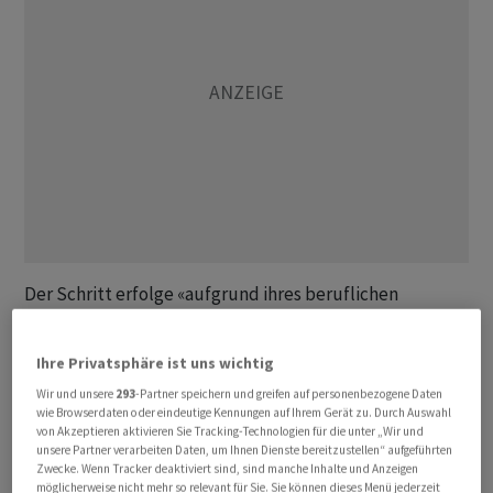
Der Schritt erfolge «aufgrund ihres beruflichen
Wechsels zur Deutschen Bank», hiess es in einer
Mitteilung der Tochter des Schweizer
Ihre Privatsphäre ist uns wichtig
Detailhandelskonzern in der Nacht auf Freitag. Die
Wir und unsere
293
-Partner speichern und greifen auf personenbezogene Daten
Suche nach einer Nachfolge laufe.
wie Browserdaten oder eindeutige Kennungen auf Ihrem Gerät zu. Durch Auswahl
von Akzeptieren aktivieren Sie Tracking-Technologien für die unter „Wir und
unsere Partner verarbeiten Daten, um Ihnen Dienste bereitzustellen“ aufgeführten
La Roche arbeitet den Angaben zufolge seit 2021 als
Zwecke. Wenn Tracker deaktiviert sind, sind manche Inhalte und Anzeigen
«Head Group Internal Audit» beim
möglicherweise nicht mehr so relevant für Sie. Sie können dieses Menü jederzeit