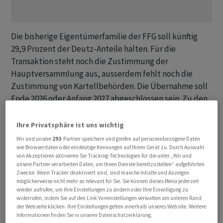
Die bisherige Eigentümerfamilie der FFG soll künftig
29,9 Prozent der Deutz-Anteile halten. Für die
Transaktion steht noch die Zustimmung der
Hauptversammlung aus, ausserdem fehlt noch die
Zustimmung von Kartellbehörden. Die Übernahme soll
Ende 2026 oder Anfang 2027 abgeschlossen sein. Zu den
aktuell rund 6.000 Deutz-Beschäftigten kämen 1.100
Beschäftigte der FFG hinzu.
Ihre Privatsphäre ist uns wichtig
Wir und unsere
293
-Partner speichern und greifen auf personenbezogene Daten
«Zusammen mit FFG wird Deutz zu einem führenden
wie Browserdaten oder eindeutige Kennungen auf Ihrem Gerät zu. Durch Auswahl
von Akzeptieren aktivieren Sie Tracking-Technologien für die unter „Wir und
nationalen Systemanbieter für militärische Fahrzeuge,
unsere Partner verarbeiten Daten, um Ihnen Dienste bereitzustellen“ aufgeführten
Antriebe und Energielösungen», sagt Deutz-Chef
Zwecke. Wenn Tracker deaktiviert sind, sind manche Inhalte und Anzeigen
möglicherweise nicht mehr so relevant für Sie. Sie können dieses Menü jederzeit
Sebastian Schulte. Norbert Erichsen, Sprecher des
wieder aufrufen, um Ihre Einstellungen zu ändern oder Ihre Einwilligung zu
Gesellschafterkreises der FFG, sagt, es entstehe ein
widerrufen, indem Sie auf den Link Voreinstellungen verwalten am unteren Rand
der Webseite klicken. Ihre Einstellungen gelten innerhalb unseres Website. Weitere
deutscher wehrtechnischer Industrieverbund, der die
Informationen finden Sie in unserer Datenschutzerklärung.
Stärken beider Unternehmen bündele und ihre