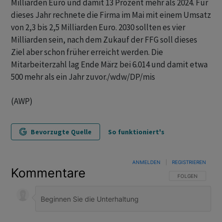
Milliarden Euro und damit 13 Prozent mehr als 2024. Für
dieses Jahr rechnete die Firma im Mai mit einem Umsatz
von 2,3 bis 2,5 Milliarden Euro. 2030 sollten es vier
Milliarden sein, nach dem Zukauf der FFG soll dieses
Ziel aber schon früher erreicht werden. Die
Mitarbeiterzahl lag Ende März bei 6.014 und damit etwa
500 mehr als ein Jahr zuvor./wdw/DP/mis
(AWP)
Bevorzugte Quelle
So funktioniert's
ANMELDEN
|
REGISTRIEREN
Kommentare
FOLGE DIESER U
FOLGEN