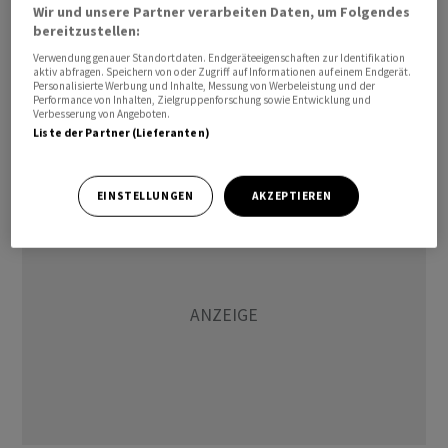
Wir und unsere Partner verarbeiten Daten, um Folgendes
gemeinsame Entwicklung langfristig vorantreibe.
bereitzustellen:
Verwendung genauer Standortdaten. Endgeräteeigenschaften zur Identifikation
An der Börse kam der Schritt gut an. Die Deutz-Aktien
aktiv abfragen. Speichern von oder Zugriff auf Informationen auf einem Endgerät.
Personalisierte Werbung und Inhalte, Messung von Werbeleistung und der
legten bis zum Mittag um gut 3 Prozent auf 9,03 Euro
Performance von Inhalten, Zielgruppenforschung sowie Entwicklung und
Verbesserung von Angeboten.
zu. Damit bauten sie ihre Kursgewinne für 2026 auf rund
Liste der Partner (Lieferanten)
6 Prozent aus.
EINSTELLUNGEN
AKZEPTIEREN