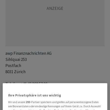
awp Finanznachrichten AG 

Sihlquai 253

Postfach

8031 Zürich

Telefon: +41 43 960 57 00 

E-Mail: redakt@awp.ch 

Ihre Privatsphäre ist uns wichtig
Internet: www.awp.ch   

Wir und unsere
293
-Partner speichern und greifen auf personenbezogene Daten
wie Browserdaten oder eindeutige Kennungen auf Ihrem Gerät zu. Durch Auswahl
Geschäftsführung: Christoph Gaberthüel
