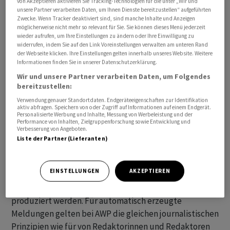
von Akzeptieren aktivieren Sie Tracking-Technologien für die unter „Wir und
unsere Partner verarbeiten Daten, um Ihnen Dienste bereitzustellen“ aufgeführten
Zwecke. Wenn Tracker deaktiviert sind, sind manche Inhalte und Anzeigen
Alle angegebenen Zeiten beziehen sich auf MESZ.
möglicherweise nicht mehr so relevant für Sie. Sie können dieses Menü jederzeit
wieder aufrufen, um Ihre Einstellungen zu ändern oder Ihre Einwilligung zu
widerrufen, indem Sie auf den Link Voreinstellungen verwalten am unteren Rand
Die mit «awp international» gekennzeichneten
der Webseite klicken. Ihre Einstellungen gelten innerhalb unseres Website. Weitere
Meldungen stammen von unserer Partneragentur dpa-
Informationen finden Sie in unserer Datenschutzerklärung.
AFX Wirtschaftsnachrichten GmbH, Frankfurt am Main.
Wir und unsere Partner verarbeiten Daten, um Folgendes
bereitzustellen:
Alle Meldungen werden mit journalistischer Sorgfalt
Verwendung genauer Standortdaten. Endgeräteeigenschaften zur Identifikation
aktiv abfragen. Speichern von oder Zugriff auf Informationen auf einem Endgerät.
erarbeitet. Für Verzögerungen, Irrtümer, Fehler und
Personalisierte Werbung und Inhalte, Messung von Werbeleistung und der
Performance von Inhalten, Zielgruppenforschung sowie Entwicklung und
Unterlassungen wird jedoch keine Haftung
Verbesserung von Angeboten.
übernommen. Kopien, Nachdrucke oder sonstige
Liste der Partner (Lieferanten)
Vervielfältigungen bedürfen der Genehmigung von AWP.
EINSTELLUNGEN
AKZEPTIEREN
Der News-Service enthält Meldungen, die mit Hilfe von
algorithmischen respektive KI-basierten Systemen
produziert werden. Für automatisch erzeugte
Meldungen gelten bei AWP die gleichen journalistischen
Prinzipien wie für von Redaktorinnen und Redaktoren