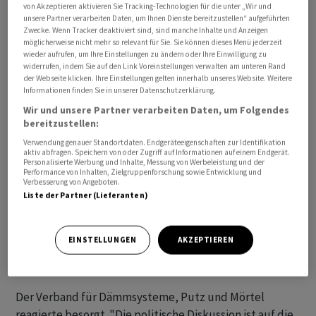
von Akzeptieren aktivieren Sie Tracking-Technologien für die unter „Wir und
ausgelöst hat", sagte der Sprecher des Zentralverbands
unsere Partner verarbeiten Daten, um Ihnen Dienste bereitzustellen“ aufgeführten
Zwecke. Wenn Tracker deaktiviert sind, sind manche Inhalte und Anzeigen
Sanitär Heizung Klima, Frank Ebisch, den Funke-
möglicherweise nicht mehr so relevant für Sie. Sie können dieses Menü jederzeit
Zeitungen. Die Betriebe wüssten nicht, wie sie
wieder aufrufen, um Ihre Einstellungen zu ändern oder Ihre Einwilligung zu
widerrufen, indem Sie auf den Link Voreinstellungen verwalten am unteren Rand
rechtssicher beraten könnten und wie es mit der
der Webseite klicken. Ihre Einstellungen gelten innerhalb unseres Website. Weitere
Förderung weitergehe. "Da kann es nicht überraschen,
Informationen finden Sie in unserer Datenschutzerklärung.
dass Verbraucher und Firmen in der derzeitigen Lage
Wir und unsere Partner verarbeiten Daten, um Folgendes
lieber abwarten."
bereitzustellen:
Verwendung genauer Standortdaten. Endgeräteeigenschaften zur Identifikation
aktiv abfragen. Speichern von oder Zugriff auf Informationen auf einem Endgerät.
Auch bei Sanierungen halten sich die Deutschen dem
Personalisierte Werbung und Inhalte, Messung von Werbeleistung und der
Bericht zufolge zurück. Nach vorläufigen Zahlen des
Performance von Inhalten, Zielgruppenforschung sowie Entwicklung und
Verbesserung von Angeboten.
Marktforschungsinstituts B+L seien im ersten Halbjahr
Liste der Partner (Lieferanten)
14,88 Millionen Quadratmeter Gebäudefläche mit
Wärmedämmverbundsystemen gedämmt worden - ein
EINSTELLUNGEN
AKZEPTIEREN
Minus von knapp 15 Prozent gegenüber dem
Vorjahreszeitraum.
Der Verband für Dämmsysteme, Putz und Mörtel
reagierte besorgt. "Die politische Diskussion ist auf die