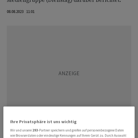
Mediengruppe (Dienstag) darüber berichtet.
08.08.2023 11:01
Ihre Privatsphäre ist uns wichtig
"Die Bafa-Zahlen sind ein Zeugnis der enormen
Wir und unsere
293
-Partner speichern und greifen auf personenbezogene Daten
wie Browserdaten oder eindeutige Kennungen auf Ihrem Gerät zu. Durch Auswahl
Verunsicherung, die das geplante Heizungsgesetz