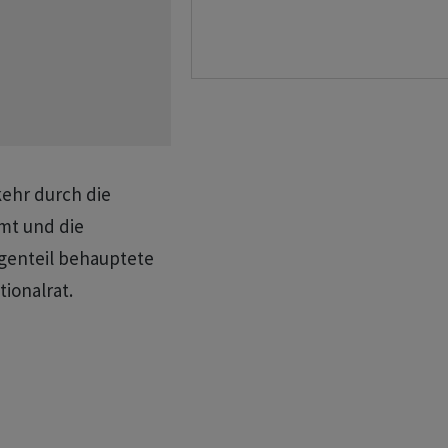
kehr durch die
mt und die
genteil behauptete
ionalrat.