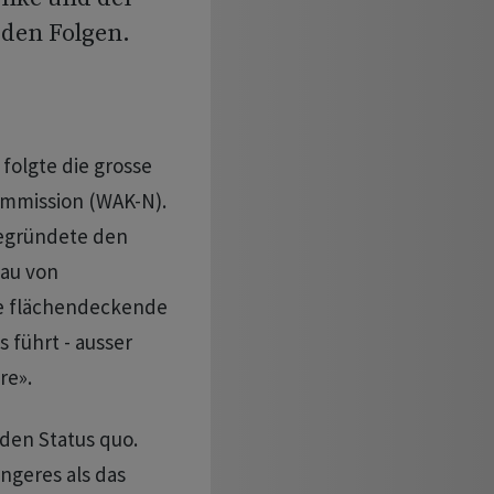
 den Folgen.
folgte die grosse
ommission (WAK-N).
begründete den
au von
de flächendeckende
s führt - ausser
re».
 den Status quo.
ingeres als das