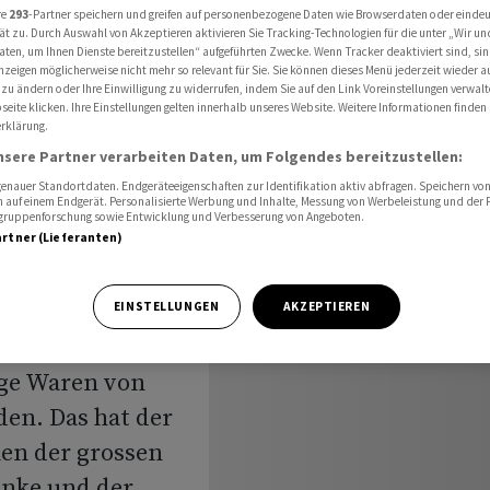
en lockern
re
293
-Partner speichern und greifen auf personenbezogene Daten wie Browserdaten oder einde
ät zu. Durch Auswahl von Akzeptieren aktivieren Sie Tracking-Technologien für die unter „Wir un
aten, um Ihnen Dienste bereitzustellen“ aufgeführten Zwecke. Wenn Tracker deaktiviert sind, s
nzeigen möglicherweise nicht mehr so relevant für Sie. Sie können dieses Menü jederzeit wieder a
 zu ändern oder Ihre Einwilligung zu widerrufen, indem Sie auf den Link Voreinstellungen verwal
eite klicken. Ihre Einstellungen gelten innerhalb unseres Website. Weitere Informationen finden 
rklärung.
 für
nsere Partner verarbeiten Daten, um Folgendes bereitzustellen:
nauer Standortdaten. Endgeräteeigenschaften zur Identifikation aktiv abfragen. Speichern von 
 auf einem Endgerät. Personalisierte Werbung und Inhalte, Messung von Werbeleistung und der
elgruppenforschung sowie Entwicklung und Verbesserung von Angeboten.
artner (Lieferanten)
EINSTELLUNGEN
AKZEPTIEREN
ige Waren von
den. Das hat der
en der grossen
inke und der