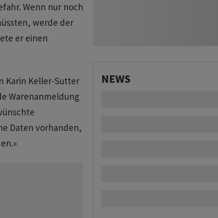
efahr. Wenn nur noch
müssten, werde der
ete er einen
NEWS
n Karin Keller-Sutter
nde Warenanmeldung
ewünschte
keine Daten vorhanden,
den.»