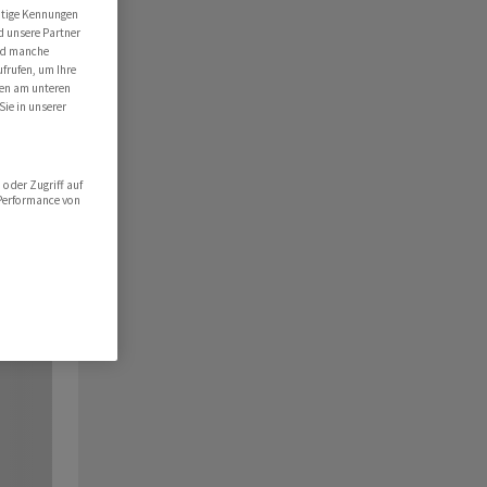
utige Kennungen
d unsere Partner
ind manche
ufrufen, um Ihre
ten am unteren
Sie in unserer
oder Zugriff auf
 Performance von