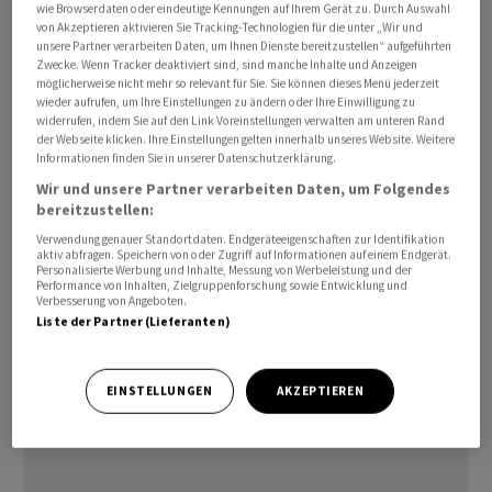
wie Browserdaten oder eindeutige Kennungen auf Ihrem Gerät zu. Durch Auswahl
erklärte eines der Kollektive gegenüber der
von Akzeptieren aktivieren Sie Tracking-Technologien für die unter „Wir und
unsere Partner verarbeiten Daten, um Ihnen Dienste bereitzustellen“ aufgeführten
Nachrichtenagentur AWP. Die Organisationen berufen
Zwecke. Wenn Tracker deaktiviert sind, sind manche Inhalte und Anzeigen
sich auf Enthüllungen französischer Medien, wonach bei
möglicherweise nicht mehr so relevant für Sie. Sie können dieses Menü jederzeit
wieder aufrufen, um Ihre Einstellungen zu ändern oder Ihre Einwilligung zu
abgefüllten Wassern von Nestlé-Marken wie Perrier
widerrufen, indem Sie auf den Link Voreinstellungen verwalten am unteren Rand
oder Vittel nicht erlaubte Reinigungsverfahren
der Webseite klicken. Ihre Einstellungen gelten innerhalb unseres Website. Weitere
Informationen finden Sie in unserer Datenschutzerklärung.
eingesetzt worden seien.
Wir und unsere Partner verarbeiten Daten, um Folgendes
bereitzustellen:
Nestlé hatte Anfang Februar eingeräumt, auch in der
Verwendung genauer Standortdaten. Endgeräteeigenschaften zur Identifikation
Schweiz beim Mineralwasser Henniez solche nicht
aktiv abfragen. Speichern von oder Zugriff auf Informationen auf einem Endgerät.
erlaubten Reinigungsmethoden eingesetzt zu haben.
Personalisierte Werbung und Inhalte, Messung von Werbeleistung und der
Performance von Inhalten, Zielgruppenforschung sowie Entwicklung und
Man habe aber die Aktivkohlefilter in der Fabrik in
Verbesserung von Angeboten.
Liste der Partner (Lieferanten)
Henniez VD aber Ende 2022 entfernt. Zudem seien in der
Fabrik in Henniez nie ultraviolette Systeme verwendet
worden, hiess es damals von Nestlé.
EINSTELLUNGEN
AKZEPTIEREN