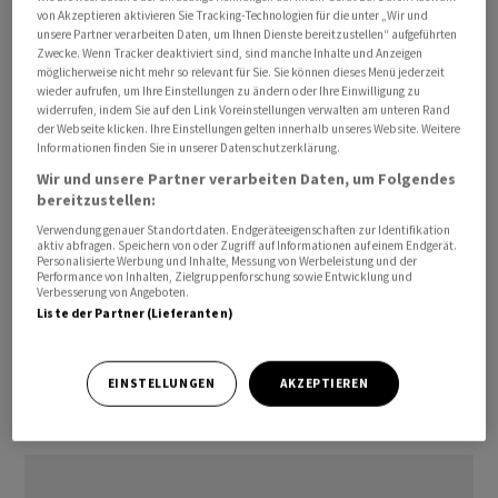
von Akzeptieren aktivieren Sie Tracking-Technologien für die unter „Wir und
auf X, ehemals Twitter. Die Abstimmung galt als
unsere Partner verarbeiten Daten, um Ihnen Dienste bereitzustellen“ aufgeführten
entscheidende Hürde, damit das Vorhaben in Kraft
Zwecke. Wenn Tracker deaktiviert sind, sind manche Inhalte und Anzeigen
möglicherweise nicht mehr so relevant für Sie. Sie können dieses Menü jederzeit
treten kann.
wieder aufrufen, um Ihre Einstellungen zu ändern oder Ihre Einwilligung zu
widerrufen, indem Sie auf den Link Voreinstellungen verwalten am unteren Rand
der Webseite klicken. Ihre Einstellungen gelten innerhalb unseres Website. Weitere
Mit den geplanten Regeln sollen Menschen, die über
Informationen finden Sie in unserer Datenschutzerklärung.
eine Online-Plattform etwa als Taxifahrer,
Wir und unsere Partner verarbeiten Daten, um Folgendes
Hausangestellte oder Essenslieferanten arbeiten,
bereitzustellen:
besser vor Scheinselbstständigkeit geschützt werden.
Verwendung genauer Standortdaten. Endgeräteeigenschaften zur Identifikation
So soll künftig angenommen werden, dass
aktiv abfragen. Speichern von oder Zugriff auf Informationen auf einem Endgerät.
Personalisierte Werbung und Inhalte, Messung von Werbeleistung und der
Arbeitnehmer Beschäftigte und keine Selbstständigen
Performance von Inhalten, Zielgruppenforschung sowie Entwicklung und
Verbesserung von Angeboten.
sind, wenn Indizien etwa auf eine Kontrolle der
Liste der Partner (Lieferanten)
Mitarbeitenden vorliegen. Die Beweispflicht für das
Gegenteil sollte Angaben des EU-Parlaments zufolge
bei den Plattformen liegen - sie müssten dann
EINSTELLUNGEN
AKZEPTIEREN
beweisen, dass kein Beschäftigungsverhältnis besteht.