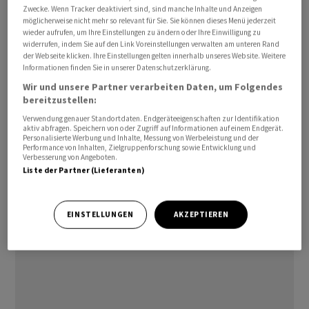
Zwecke. Wenn Tracker deaktiviert sind, sind manche Inhalte und Anzeigen
Immunglobulin-A-Nephropathie (IgAN), einer
möglicherweise nicht mehr so relevant für Sie. Sie können dieses Menü jederzeit
fortschreitenden, seltenen Nierenerkrankung, die vor
wieder aufrufen, um Ihre Einstellungen zu ändern oder Ihre Einwilligung zu
widerrufen, indem Sie auf den Link Voreinstellungen verwalten am unteren Rand
allem junge Erwachsene betrifft und für die es derzeit
der Webseite klicken. Ihre Einstellungen gelten innerhalb unseres Website. Weitere
keine gezielten Behandlungsmöglichkeiten gibt.
Informationen finden Sie in unserer Datenschutzerklärung.
Wir und unsere Partner verarbeiten Daten, um Folgendes
Die gesamte Transaktion hat einen Wert von bis zu 3,5
bereitzustellen:
Milliarden US-Dollar. Die Chinook-Aktionäre erhalten
Verwendung genauer Standortdaten. Endgeräteeigenschaften zur Identifikation
aktiv abfragen. Speichern von oder Zugriff auf Informationen auf einem Endgerät.
nun eine Zahlung über 40 US-Dollar in bar pro Aktie.
Personalisierte Werbung und Inhalte, Messung von Werbeleistung und der
Zusätzlich haben sie ein bedingtes Anrecht auf eine
Performance von Inhalten, Zielgruppenforschung sowie Entwicklung und
Verbesserung von Angeboten.
Zahlung von weiteren bis zu 4 US-Dollar in bar je Aktie.
Liste der Partner (Lieferanten)
Fällig wird die Zahlung bei der Erreichung gewisser
regulatorischer Meilensteine. Insgesamt haben die
EINSTELLUNGEN
AKZEPTIEREN
Anrechte einen Wert von bis zu 300 Millionen Dollar.