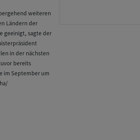
übergehend weiteren
ren Ländern der
 geeinigt, sagte der
nisterpräsident
len in der nächsten
uvor bereits
te im September um
jha/