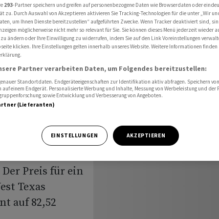
re
293
-Partner speichern und greifen auf personenbezogene Daten wie Browserdaten oder einde
ät zu. Durch Auswahl von Akzeptieren aktivieren Sie Tracking-Technologien für die unter „Wir un
aten, um Ihnen Dienste bereitzustellen“ aufgeführten Zwecke. Wenn Tracker deaktiviert sind, s
nzeigen möglicherweise nicht mehr so relevant für Sie. Sie können dieses Menü jederzeit wieder a
 zu ändern oder Ihre Einwilligung zu widerrufen, indem Sie auf den Link Voreinstellungen verwal
eite klicken. Ihre Einstellungen gelten innerhalb unseres Website. Weitere Informationen finden 
rklärung.
nsere Partner verarbeiten Daten, um Folgendes bereitzustellen:
nauer Standortdaten. Endgeräteeigenschaften zur Identifikation aktiv abfragen. Speichern von 
 auf einem Endgerät. Personalisierte Werbung und Inhalte, Messung von Werbeleistung und der
elgruppenforschung sowie Entwicklung und Verbesserung von Angeboten.
artner (Lieferanten)
zugelegt. Zuletzt
EINSTELLUNGEN
AKZEPTIEREN
Nordseesorte
72 US-Dollar. Das
Der Preis für ein
est Texas
nt auf 82,52