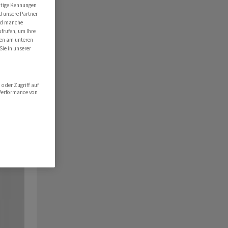
utige Kennungen
d unsere Partner
ind manche
ufrufen, um Ihre
ten am unteren
Sie in unserer
oder Zugriff auf
 Performance von