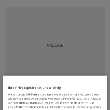
Ihre Privatsphäre ist uns wichtig
Kurz vor dem Wochenende gaben die Ölpreise einen Teil
Wir und unsere
293
-Partner speichern und greifen auf personenbezogene Daten
der Gewinne vom Vortag wieder ab. Marktbeobachter
wie Browserdaten oder eindeutige Kennungen auf Ihrem Gerät zu. Durch Auswahl
verwiesen auf die jüngste Nachfrageprognose der
von Akzeptieren aktivieren Sie Tracking-Technologien für die unter „Wir und
unsere Partner verarbeiten Daten, um Ihnen Dienste bereitzustellen“ aufgeführten
Internationalen Energieagentur (IEA). Diese habe die