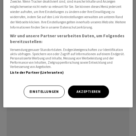
Zwecke. Wenn Tracker deaktiviert sind, sind manche Inhalte und Anzeigen
Notierungen belastet. Demnach dürfte das globale
möglicherweise nicht mehr so relevant für Sie. Sie können dieses Menü jederzeit
wieder aufrufen, um Ihre Einstellungen zu ändern oder Ihre Einwilligung zu
Wachstum der Nachfrage nach Rohöl 2024 nur etwa halb
widerrufen, indem Sie auf den Link Voreinstellungen verwalten am unteren Rand
so stark ausfallen wie ein Jahr zuvor.
der Webseite klicken. Ihre Einstellungen gelten innerhalb unseres Website. Weitere
Informationen finden Sie in unserer Datenschutzerklärung.
Auf Wochensicht haben sich die Ölpreise nur wenig
Wir und unsere Partner verarbeiten Daten, um Folgendes
bereitzustellen:
verändert. Gestützt werden die Notierungen durch die
Verwendung genauer Standortdaten. Endgeräteeigenschaften zur Identifikation
Sorge einer Eskalation der Lage im Nahen Osten. Israel
aktiv abfragen. Speichern von oder Zugriff auf Informationen auf einem Endgerät.
hält trotz internationaler Kritik an einer geplanten
Personalisierte Werbung und Inhalte, Messung von Werbeleistung und der
Performance von Inhalten, Zielgruppenforschung sowie Entwicklung und
Militäroffensive auf die Stadt Rafah im Süden des
Verbesserung von Angeboten.
Liste der Partner (Lieferanten)
abgeriegelten Gazastreifens fest. In der Stadt befinden
sich viele geflüchtete Palästinenser./jkr/bgf/jha/
EINSTELLUNGEN
AKZEPTIEREN
(AWP)