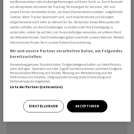
wie Browserdaten oder eindeutige Kennungen auf Ihrem Gerät zu. Durch Auswahl
Highland Europe III und Pollen Street IV. Das Portfolio
von Akzeptieren aktivieren Sie Tracking-Technologien für die unter „Wir und
unsere Partner verarbeiten Daten, um Ihnen Dienste bereitzustellen“ aufgeführten
war im Berichtszeitraum mit Zuflüssen von 13,3
Zwecke. Wenn Tracker deaktiviert sind, sind manche Inhalte und Anzeigen
Millionen Euro und Abflüssen von 4,3 Millionen Euro
möglicherweise nicht mehr so relevant für Sie. Sie können dieses Menü jederzeit
wieder aufrufen, um Ihre Einstellungen zu ändern oder Ihre Einwilligung zu
positiv, hauptsächlich getrieben durch den Ausstieg aus
widerrufen, indem Sie auf den Link Voreinstellungen verwalten am unteren Rand
Nexthink, einem Schweizer Anbieter für digitales
der Webseite klicken. Ihre Einstellungen gelten innerhalb unseres Website. Weitere
Informationen finden Sie in unserer Datenschutzerklärung.
Mitarbeitererlebnis-Management.
Wir und unsere Partner verarbeiten Daten, um Folgendes
bereitzustellen:
Die Beteiligungsgesellschaft wird ihren Jahresbericht
Verwendung genauer Standortdaten. Endgeräteeigenschaften zur Identifikation
2025/26 am 12. Mai veröffentlichen.
aktiv abfragen. Speichern von oder Zugriff auf Informationen auf einem Endgerät.
Personalisierte Werbung und Inhalte, Messung von Werbeleistung und der
Performance von Inhalten, Zielgruppenforschung sowie Entwicklung und
awp-robot/mk
Verbesserung von Angeboten.
Liste der Partner (Lieferanten)
(AWP)
EINSTELLUNGEN
AKZEPTIEREN