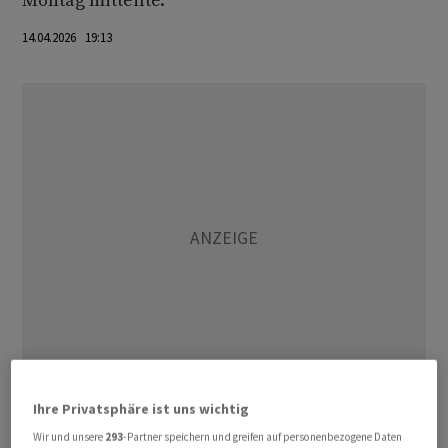
Montag mitteilte.
14.04.2026 19:13
Ihre Privatsphäre ist uns wichtig
Positive Bewertungsanpassungen gab es bei mehreren
Wir und unsere
293
-Partner speichern und greifen auf personenbezogene Daten
Portfoliofonds, darunter Evolution Technology,