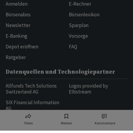
Anmelden
E-Rechner
Börsenabos
Börsenlexikon
Newsletter
Sparplan
E-Banking
Vorsorge
Depot eröffnen
FAQ
Ratgeber
Datenquellen und Technologiepartner
Allfunds Tech Solutions
Logos provided by
Switzerland AG
Elbstream
SIX Financial Information
AG
Teilen
Merken
Kommentare
Ringier AG | Ringier Medien Schweiz