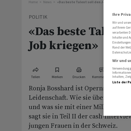
Home
News
«Das beste Talent soll den Job kriegen»
Ihre Priv
POLITIK
Wir und unse
«Das beste Talent s
auf Ihrem Ger
verarbeiten D
Inhalte und A
Job kriegen»
Einstellungen
Rand der Webs
Datenschutze
Wir und u
Verwendung ge
Informationen
Teilen
Merken
Drucken
Kommentare
Inhalten, Zi
Liste der P
Ronja Bosshard ist Opernsängerin 
Leidenschaft. Wie sie über die Fr
und was sie mit einer Million Fra
sagt sie in Teil II der cash-Intervi
jungen Frauen in der Schweiz.