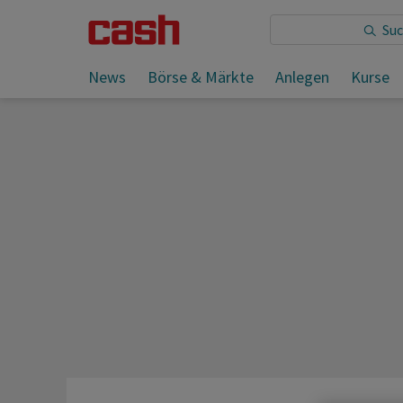
Sie lesen:
«Das beste Talent soll den Job kriegen»
News
Börse & Märkte
Anlegen
Kurse