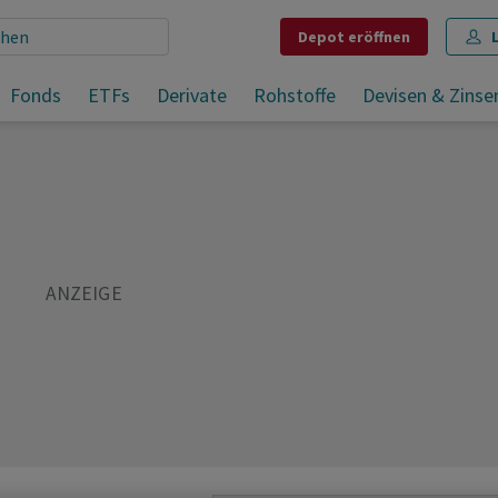
Depot
eröffnen
Fonds
ETFs
Derivate
Rohstoffe
Devisen & Zinse
Teilen
Merken
Drucken
Kommentare