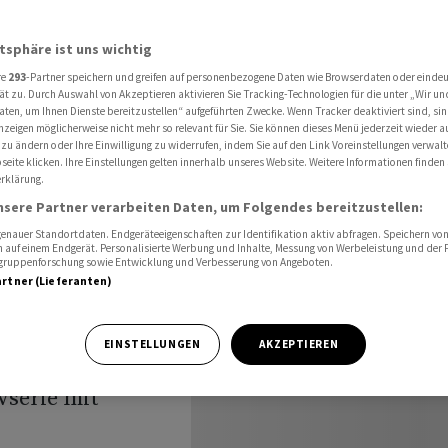
atsphäre ist uns wichtig
re
293
-Partner speichern und greifen auf personenbezogene Daten wie Browserdaten oder einde
oll den
ät zu. Durch Auswahl von Akzeptieren aktivieren Sie Tracking-Technologien für die unter „Wir un
aten, um Ihnen Dienste bereitzustellen“ aufgeführten Zwecke. Wenn Tracker deaktiviert sind, s
nzeigen möglicherweise nicht mehr so relevant für Sie. Sie können dieses Menü jederzeit wieder a
 zu ändern oder Ihre Einwilligung zu widerrufen, indem Sie auf den Link Voreinstellungen verwal
eite klicken. Ihre Einstellungen gelten innerhalb unseres Website. Weitere Informationen finden 
rklärung.
nsere Partner verarbeiten Daten, um Folgendes bereitzustellen:
nauer Standortdaten. Endgeräteeigenschaften zur Identifikation aktiv abfragen. Speichern von 
 auf einem Endgerät. Personalisierte Werbung und Inhalte, Messung von Werbeleistung und der
elgruppenforschung sowie Entwicklung und Verbesserung von Angeboten.
artner (Lieferanten)
aus
auenquote denkt
EINSTELLUNGEN
AKZEPTIEREN
nken tun würde,
ewserie mit