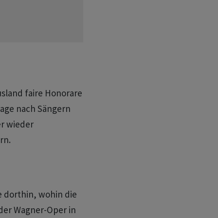
sland faire Honorare
frage nach Sängern
r wieder
rn.
e dorthin, wohin die
 der Wagner-Oper in