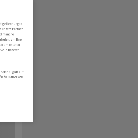
utige Kennungen
d unsere Partner
ind manche
ufrufen, um Ihre
ten am unteren
Sie in unserer
oder Zugriff auf
 Performance von