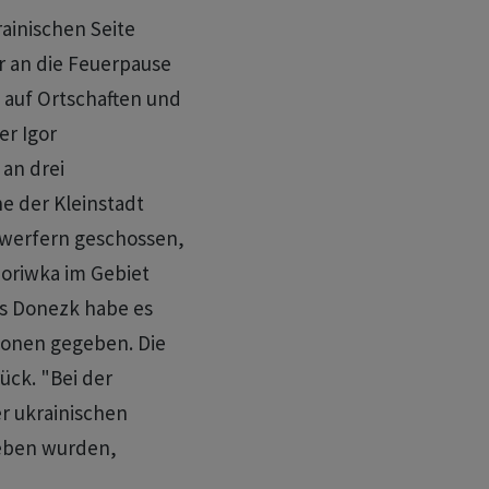
rainischen Seite
er an die Feuerpause
e auf Ortschaften und
er Igor
an drei
e der Kleinstadt
twerfern geschossen,
horiwka im Gebiet
ts Donezk habe es
itionen gegeben. Die
ck. "Bei der
r ukrainischen
geben wurden,