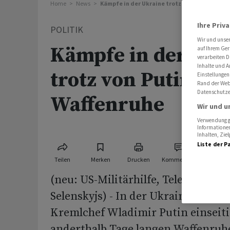
Home
News
Kämpfe in der Ukraine trotz von Putin verk
Ihre Priv
POLITIK
Wir und unse
Kämpfe in der Ukr
auf Ihrem Ger
verarbeiten D
Inhalte und A
trotz von Putin ve
Einstellungen
Rand der Webs
Datenschutze
Waffenruhe
Wir und u
Verwendung ge
Informationen
Inhalten, Zi
Liste der P
Teilen
Merken
Drucken
Kommentare
(neu: US-Militärhilfe, Telefonat Sc
Selenskyjs) - In der Ukraine ist es 
Kremlchef Wladimir Putin einseit
anderthalb Tage langen Waffenruh