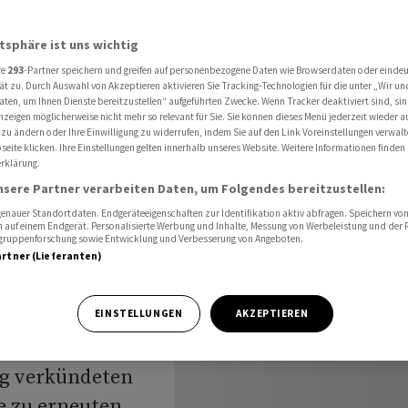
ündeter Waffenruhe
atsphäre ist uns wichtig
re
293
-Partner speichern und greifen auf personenbezogene Daten wie Browserdaten oder einde
aine
ät zu. Durch Auswahl von Akzeptieren aktivieren Sie Tracking-Technologien für die unter „Wir un
aten, um Ihnen Dienste bereitzustellen“ aufgeführten Zwecke. Wenn Tracker deaktiviert sind, s
nzeigen möglicherweise nicht mehr so relevant für Sie. Sie können dieses Menü jederzeit wieder a
rkündeter
 zu ändern oder Ihre Einwilligung zu widerrufen, indem Sie auf den Link Voreinstellungen verwal
eite klicken. Ihre Einstellungen gelten innerhalb unseres Website. Weitere Informationen finden 
rklärung.
nsere Partner verarbeiten Daten, um Folgendes bereitzustellen:
nauer Standortdaten. Endgeräteeigenschaften zur Identifikation aktiv abfragen. Speichern von 
 auf einem Endgerät. Personalisierte Werbung und Inhalte, Messung von Werbeleistung und der
elgruppenforschung sowie Entwicklung und Verbesserung von Angeboten.
artner (Lieferanten)
holz, Botschaft
EINSTELLUNGEN
AKZEPTIEREN
trotz der von
ig verkündeten
e zu erneuten