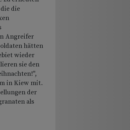
die die
xen
s
n Angreifer
Soldaten hätten
ebiet wieder
lieren sie den
ihnachten!",
um in Kiew mit.
tellungen der
granaten als