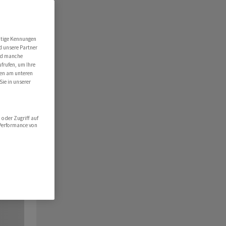
utige Kennungen
d unsere Partner
ind manche
ufrufen, um Ihre
ten am unteren
Sie in unserer
oder Zugriff auf
 Performance von