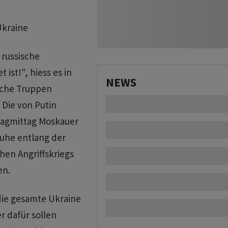
Ukraine
 russische
ist!", hiess es in
NEWS
ische Truppen
 Die von Putin
tagmittag Moskauer
ruhe entlang der
hen Angriffskriegs
en.
 die gesamte Ukraine
r dafür sollen