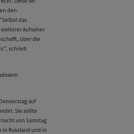
eckt. Diese sei
ten den
"Selbst das
 weiterer Aufseher
schafft, über die
n", schrieb
hodoxem
Donnerstag auf
ndet. Sie sollte
rnacht von Samstag
 in Russland und in