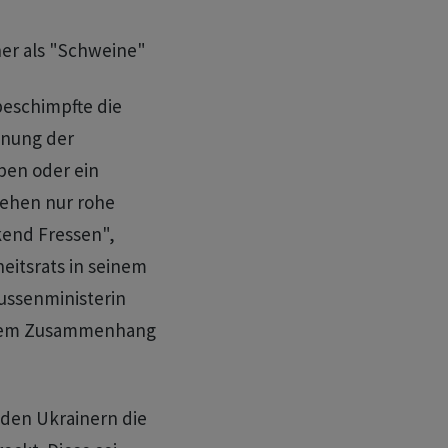
er als "Schweine"
eschimpfte die
hnung der
ben oder ein
tehen nur rohe
kend Fressen",
eitsrats in seinem
ussenministerin
n dem Zusammenhang
den Ukrainern die