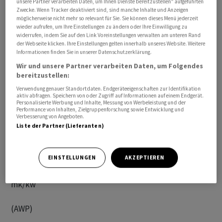
unsere Partner verarbeiten Daten, um Ihnen Dienste bereitzustellen“ aufgeführten
Zwecke. Wenn Tracker deaktiviert sind, sind manche Inhalte und Anzeigen
möglicherweise nicht mehr so relevant für Sie. Sie können dieses Menü jederzeit
wieder aufrufen, um Ihre Einstellungen zu ändern oder Ihre Einwilligung zu
Laut dem BVGer unterstehen Essenslieferungen nicht
widerrufen, indem Sie auf den Link Voreinstellungen verwalten am unteren Rand
der Webseite klicken. Ihre Einstellungen gelten innerhalb unseres Website. Weitere
der Postgesetzgebung. Dies habe unter anderem zur
Informationen finden Sie in unserer Datenschutzerklärung.
Folge, dass die Mindeststandards für die
Wir und unsere Partner verarbeiten Daten, um Folgendes
Arbeitsbedingungen im Postdienst für Arbeitnehmer
bereitzustellen:
solcher Plattformen nicht anwendbar seien, hält die
Verwendung genauer Standortdaten. Endgeräteeigenschaften zur Identifikation
aktiv abfragen. Speichern von oder Zugriff auf Informationen auf einem Endgerät.
Postcom fest. Daneben würden die Urteile
Personalisierte Werbung und Inhalte, Messung von Werbeleistung und der
verschiedene weitere Fragen aufwerfen. Da die
Performance von Inhalten, Zielgruppenforschung sowie Entwicklung und
Verbesserung von Angeboten.
Postcom allerdings nicht dazu berichtigt sei, selber
Liste der Partner (Lieferanten)
Beschwerde zu erheben und die Urteile an das
Bundesgericht weiterzuziehen, werde sie die
EINSTELLUNGEN
AKZEPTIEREN
Entscheide lediglich zu Kenntnis nehmen.
mk/kw
(AWP)