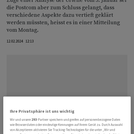
Zuge einer Analyse der Urteile vom 3. Januar sei
die Postcom aber zum Schluss gelangt, dass
verschiedene Aspekte dazu vertieft geklärt
werden müssten, heisst es in einer Mitteilung
vom Montag.
12.02.2024 12:13
Ihre Privatsphäre ist uns wichtig
Wir und unsere
293
-Partner speichern und greifen auf personenbezogene Daten
wie Browserdaten oder eindeutige Kennungen auf Ihrem Gerät zu. Durch Auswahl
von Akzeptieren aktivieren Sie Tracking-Technologien für die unter „Wir und