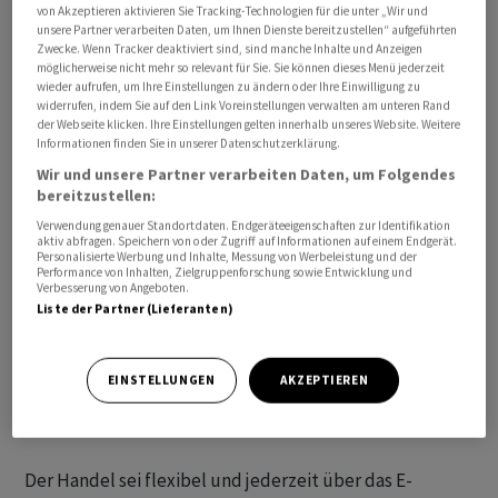
von Akzeptieren aktivieren Sie Tracking-Technologien für die unter „Wir und
unsere Partner verarbeiten Daten, um Ihnen Dienste bereitzustellen“ aufgeführten
Zwecke. Wenn Tracker deaktiviert sind, sind manche Inhalte und Anzeigen
möglicherweise nicht mehr so relevant für Sie. Sie können dieses Menü jederzeit
wieder aufrufen, um Ihre Einstellungen zu ändern oder Ihre Einwilligung zu
widerrufen, indem Sie auf den Link Voreinstellungen verwalten am unteren Rand
der Webseite klicken. Ihre Einstellungen gelten innerhalb unseres Website. Weitere
Informationen finden Sie in unserer Datenschutzerklärung.
Wir und unsere Partner verarbeiten Daten, um Folgendes
Vorerst können Postfinance-Kunden laut einer
bereitzustellen:
Mitteilung vom Dienstag elf Kryptowährungen kaufen
Verwendung genauer Standortdaten. Endgeräteeigenschaften zur Identifikation
und sicher verwahren. Dabei soll der Einstieg in die Welt
aktiv abfragen. Speichern von oder Zugriff auf Informationen auf einem Endgerät.
von Bitcoin & Co. möglichst unkompliziert sein.
Personalisierte Werbung und Inhalte, Messung von Werbeleistung und der
Performance von Inhalten, Zielgruppenforschung sowie Entwicklung und
Verbesserung von Angeboten.
Liste der Partner (Lieferanten)
So liege die Einstiegsschwelle mit 50 US-Dollar sehr tief
und die Kunden könnten neben Einzelaufträgen auch
einen Kryptosparplan ähnlich einem Fondssparplan
EINSTELLUNGEN
AKZEPTIEREN
anlegen, so das Finanzinstitut weiter. Partner ist die
Finma-regulierte Kryptobank Sygnum.
Der Handel sei flexibel und jederzeit über das E-