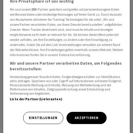
Ihre Privatsphäre ist uns wichtig
Gemäss dem Artikel hat Peter Spuhler, der einen Anteil
Wir und unsere
293
-Partner speichern und greifen auf personenbezogene Daten
von rund 20 Prozent an der Gruppe hält, bei internen
wie Browserdaten oder eindeutige Kennungen auf Ihrem Gerät zu. Durch Auswahl
von Akzeptieren aktivieren Sie Tracking-Technologien für die unter „Wir und
Diskussionen seinen Favoriten und den aktuellen Chef
unsere Partner verarbeiten Daten, um Ihnen Dienste bereitzustellen“ aufgeführten
der Aebi-Schmidt-Gruppe Barend Fruithof nicht als
Zwecke. Wenn Tracker deaktiviert sind, sind manche Inhalte und Anzeigen
möglicherweise nicht mehr so relevant für Sie. Sie können dieses Menü jederzeit
Kandidaten durchgebracht. Seine Nomination sei am
wieder aufrufen, um Ihre Einstellungen zu ändern oder Ihre Einwilligung zu
Widerstand von Grossaktionär Martin Haefner
widerrufen, indem Sie auf den Link Voreinstellungen verwalten am unteren Rand
der Webseite klicken. Ihre Einstellungen gelten innerhalb unseres Website. Weitere
gescheitert. Die Gründe für die Ablehnung blieben
Informationen finden Sie in unserer Datenschutzerklärung.
dabei unklar.
Wir und unsere Partner verarbeiten Daten, um Folgendes
bereitzustellen:
Die Tage des aktuellen VR-Präsidenten und Ex-
Verwendung genauer Standortdaten. Endgeräteeigenschaften zur Identifikation
Swisscom-CEO Jens Alder an der Spitze des
aktiv abfragen. Speichern von oder Zugriff auf Informationen auf einem Endgerät.
Personalisierte Werbung und Inhalte, Messung von Werbeleistung und der
Verwaltungsrats seien dennoch gezählt, heisst es
Performance von Inhalten, Zielgruppenforschung sowie Entwicklung und
Verbesserung von Angeboten.
weiter. So habe das Gremium einen Headhunter
Liste der Partner (Lieferanten)
engagiert, um einen geeigneten Nachfolger zu finden.
Die Einladung zur Generalversammlung solle in einem
Monat verschickt werden.
EINSTELLUNGEN
AKZEPTIEREN
Gemäss früheren Medienberichten macht Peter