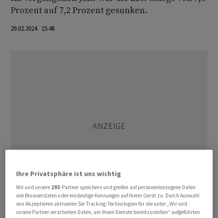
Prozent auf 7,2 Prozent gesunken.
29.02.2024 15:48
Ihre Privatsphäre ist uns wichtig
Wir und unsere
293
-Partner speichern und greifen auf personenbezogene Daten
wie Browserdaten oder eindeutige Kennungen auf Ihrem Gerät zu. Durch Auswahl
von Akzeptieren aktivieren Sie Tracking-Technologien für die unter „Wir und
unsere Partner verarbeiten Daten, um Ihnen Dienste bereitzustellen“ aufgeführten
Das Ziel von rund 10 Prozent, das Puma ursprünglich bei