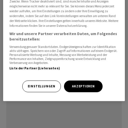
Zwecke. Wenn Tracker deaktiviert sind, sind manche Inhalte und Anzeigen
seinem bis dato letzten Kapitalmarkttag 2018
möglicherweise nicht mehr so relevant für Sie. Sie können dieses Menü jederzeit
wieder aufrufen, um Ihre Einstellungen zu ändern oder Ihre Einwilligung zu
ausgegeben hatte, sieht Freundt künftig als
widerrufen, indem Sie auf den Link Voreinstellungen verwalten am unteren Rand
langfristiges Vorhaben. Eigentlich hatte Puma die Marke
der Webseite klicken. Ihre Einstellungen gelten innerhalb unseres Website. Weitere
Informationen finden Sie in unserer Datenschutzerklärung.
2022 erreichen wollen, dann aber wegen der Corona-
Krise nach hinten geschoben, zuletzt auf 2025. Einige
Wir und unsere Partner verarbeiten Daten, um Folgendes
bereitzustellen:
Analysten hatten bereits mit einer weiteren
Verwendung genauer Standortdaten. Endgeräteeigenschaften zur Identifikation
Verschiebung gerechnet. Beim Umsatz peilt Puma für
aktiv abfragen. Speichern von oder Zugriff auf Informationen auf einem Endgerät.
die Jahre 2023 bis 2025 im Schnitt ein
Personalisierte Werbung und Inhalte, Messung von Werbeleistung und der
Performance von Inhalten, Zielgruppenforschung sowie Entwicklung und
währungsbereinigtes Wachstum im hohen einstelligen
Verbesserung von Angeboten.
Liste der Partner (Lieferanten)
Prozentbereich an, wie Freundt weiter
erläuterte./nas/he
EINSTELLUNGEN
AKZEPTIEREN
(AWP)