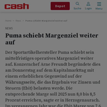
Depot
Suche
Login
Menu
Home
News
Puma schiebt Margenziel weiter auf
NEWS
Puma schiebt Margenziel weiter
auf
Der Sportartikelhersteller Puma schiebt sein
mittelfristiges operatives Margenziel weiter
auf. Konzernchef Arne Freundt begründete dies
am Donnerstag auf dem Kapitalmarkttag mit
einem erheblichen Gegenwind auf der
Währungsseite, die das Ergebnis vor Zinsen und
Steuern (Ebit) belasten werde. Die
entsprechende Marge soll 2025 nun 8,0 bis 8,5
Prozent erreichen, sagte er in Herzogenaurach.
Im vergangenen Jahr war die Ebit-Marge von 7,6