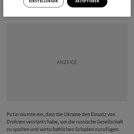
EINSTELLUNGEN
AKZEPTIEREN
Dazu hatte Russland Anfang des Jahres den Zugang
verloren.
Putin räumte ein, dass die Ukraine den Einsatz von
Drohnen verstärkt habe, um die russische Gesellschaft
zu spalten und wirtschaftlichen Schaden zuzufügen.