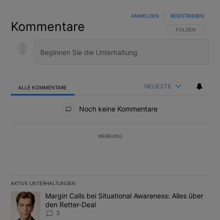
ANMELDEN
|
REGISTRIEREN
Kommentare
FOLGE DIESER U
FOLGEN
NEUESTE
ALLE KOMMENTARE
Alle Kommentare
Noch keine Kommentare
WERBUNG
AKTIVE UNTERHALTUNGEN
Das Folgende ist eine Liste der am meisten kommentierten Artikel
Ein Trendartikel mit dem Titel "Margin Calls bei Situational Awar
Margin Calls bei Situational Awareness: Alles über
den Retter-Deal
3