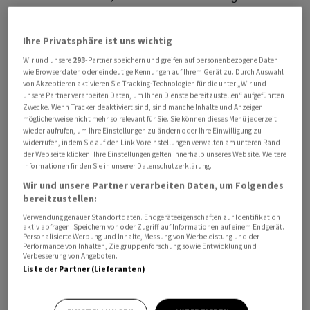
würden, aber wir schreiten trotzdem voran, wir
schreiten jeden Tag voran», sagte Putin. Ausserdem
Ihre Privatsphäre ist uns wichtig
drohte er, Angriffe auf die ukrainische Infrastruktur
Wir und unsere
293
-Partner speichern und greifen auf personenbezogene Daten
auszuweiten, um der Ukraine «die Lust zu nehmen»,
wie Browserdaten oder eindeutige Kennungen auf Ihrem Gerät zu. Durch Auswahl
zivile Objekte in Russland anzugreifen.
von Akzeptieren aktivieren Sie Tracking-Technologien für die unter „Wir und
unsere Partner verarbeiten Daten, um Ihnen Dienste bereitzustellen“ aufgeführten
Zwecke. Wenn Tracker deaktiviert sind, sind manche Inhalte und Anzeigen
Schon im Dezember hatte er bei seiner
möglicherweise nicht mehr so relevant für Sie. Sie können dieses Menü jederzeit
wieder aufrufen, um Ihre Einstellungen zu ändern oder Ihre Einwilligung zu
Jahrespressekonferenz und Bürgersprechstunde von
widerrufen, indem Sie auf den Link Voreinstellungen verwalten am unteren Rand
rund 700'000 Soldaten im Gebiet des Ukraine-Kriegs
der Webseite klicken. Ihre Einstellungen gelten innerhalb unseres Website. Weitere
gesprochen. Damals sagte er, es handele sich
Informationen finden Sie in unserer Datenschutzerklärung.
überwiegend um junge Leute, darunter die
Wir und unsere Partner verarbeiten Daten, um Folgendes
bereitzustellen:
Generationen der 1990er Jahre.
Verwendung genauer Standortdaten. Endgeräteeigenschaften zur Identifikation
aktiv abfragen. Speichern von oder Zugriff auf Informationen auf einem Endgerät.
Klagen über ukrainische Drohnen
Personalisierte Werbung und Inhalte, Messung von Werbeleistung und der
Performance von Inhalten, Zielgruppenforschung sowie Entwicklung und
Verbesserung von Angeboten.
Die Soldaten sprachen viel über Probleme durch
Liste der Partner (Lieferanten)
Drohnen, die das ukrainische Militär einsetze und dafür
auch das Satellitenkommunikationsnetz Starlink nutze.