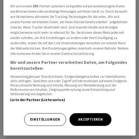
Wir und unsere
293
-Partner speichern und greifen auf personenbezogene Daten
wie Browserdaten oder eindeutige Kennungen auf Ihrem Gerät zu. Durch Auswahl
Es gehe nicht an, dass für die Erlasse des Parlaments
von Akzeptieren aktivieren Sie Tracking-Technologien für die unter „Wir und
unterschiedliche Mehrheitserfordernisse aufgrund
unsere Partner verarbeiten Daten, um Ihnen Dienste bereitzustellen“ aufgeführten
Zwecke. Wenn Tracker deaktiviert sind, sind manche Inhalte und Anzeigen
ihres materiellen Inhalts bestünden.
möglicherweise nicht mehr so relevant für Sie. Sie können dieses Menü jederzeit
"Unternehmensinteressen würden stärker gewichtet
wieder aufrufen, um Ihre Einstellungen zu ändern oder Ihre Einwilligung zu
widerrufen, indem Sie auf den Link Voreinstellungen verwalten am unteren Rand
als andere gesellschaftliche Interessen, die genauso
der Webseite klicken. Ihre Einstellungen gelten innerhalb unseres Website. Weitere
berechtigt sein können."
Informationen finden Sie in unserer Datenschutzerklärung.
Wir und unsere Partner verarbeiten Daten, um Folgendes
Mit einer Regulierungsbremse müssten Gesetze und
bereitzustellen:
völkerrechtliche Verträge, die Unternehmen stark
Verwendung genauer Standortdaten. Endgeräteeigenschaften zur Identifikation
aktiv abfragen. Speichern von oder Zugriff auf Informationen auf einem Endgerät.
belasten, von den Räten mit qualifiziertem Mehr
Personalisierte Werbung und Inhalte, Messung von Werbeleistung und der
verabschiedet werden. Die Bremse hatte das Parlament
Performance von Inhalten, Zielgruppenforschung sowie Entwicklung und
Verbesserung von Angeboten.
gewünscht und der Bundesrat daher die Vorlage
Liste der Partner (Lieferanten)
ausgearbeitet. Die Regierung selbst lehnt das
Instrument allerdings ab. Auch der Ständerat will von
EINSTELLUNGEN
AKZEPTIEREN
der Regulierungsbremse nichts mehr wissen.