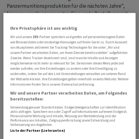
Panzermunitionsproduktion für die nächsten Jahre",
hiess es vom Konzern weiter. Eine erste Bestellung mit
einem Volumen von 309 Millionen Euro sei bereits direkt
Ihre Privatsphäre ist uns wichtig
nach der Vertragsunterzeichnung erfolgt. Diese muss
nun produziert werden, wie ein Sprecher auf Anfrage
Wir und unsere
293
-Partner speichern und greifen auf personenbezogene Daten
wie Browserdaten oder eindeutige Kennungen auf Ihrem Gerät zu. Durch Auswahl
erklärte.
von Akzeptieren aktivieren Sie Tracking-Technologien für die unter „Wir und
unsere Partner verarbeiten Daten, um Ihnen Dienste bereitzustellen“ aufgeführten
Zwecke. Wenn Tracker deaktiviert sind, sind manche Inhalte und Anzeigen
An der Börse hatte die Nachricht die Rheinmetall-Aktie
möglicherweise nicht mehr so relevant für Sie. Sie können dieses Menü jederzeit
gleich am Morgen gestützt. Die ursprünglichen Verluste
wieder aufrufen, um Ihre Einstellungen zu ändern oder Ihre Einwilligung zu
widerrufen, indem Sie auf den Link Voreinstellungen verwalten am unteren Rand
von fast drei Prozent schmolzen deutlich ab. Am
der Webseite klicken. Ihre Einstellungen gelten innerhalb unseres Website. Weitere
Nachmittag stand das Papier noch mit 0,3 Prozent im
Informationen finden Sie in unserer Datenschutzerklärung.
Minus. Der Kurs hat allerdings allein in diesem Jahr
Wir und unsere Partner verarbeiten Daten, um Folgendes
bereits um mehr als ein Drittel zugelegt. Schon im
bereitzustellen:
vergangenen Jahr hatte die anziehende Nachfrage nach
Verwendung genauer Standortdaten. Endgeräteeigenschaften zur Identifikation
aktiv abfragen. Speichern von oder Zugriff auf Informationen auf einem Endgerät.
Rüstungsgütern der Aktie massiv Schub beschert. Auch
Personalisierte Werbung und Inhalte, Messung von Werbeleistung und der
Performance von Inhalten, Zielgruppenforschung sowie Entwicklung und
die Bundeswehr stockt seit Ausbruch des Ukraine-
Verbesserung von Angeboten.
Kriegs ihre lückenhaften Bestände auf.
Liste der Partner (Lieferanten)