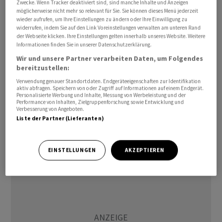
Zwecke. Wenn Tracker deaktiviert sind, sind manche Inhalte und Anzeigen
Zimmermann ein.
möglicherweise nicht mehr so relevant für Sie. Sie können dieses Menü jederzeit
wieder aufrufen, um Ihre Einstellungen zu ändern oder Ihre Einwilligung zu
widerrufen, indem Sie auf den Link Voreinstellungen verwalten am unteren Rand
Die USA helfen Kiew mit Milliarden Dollar
der Webseite klicken. Ihre Einstellungen gelten innerhalb unseres Website. Weitere
Informationen finden Sie in unserer Datenschutzerklärung.
Wir und unsere Partner verarbeiten Daten, um Folgendes
Die Vereinigten Staaten gelten als wichtigster
bereitzustellen:
Verbündeter der Ukraine im Abwehrkampf gegen die
Verwendung genauer Standortdaten. Endgeräteeigenschaften zur Identifikation
russische Invasion. Nach Pentagon-Angaben haben die
aktiv abfragen. Speichern von oder Zugriff auf Informationen auf einem Endgerät.
Personalisierte Werbung und Inhalte, Messung von Werbeleistung und der
USA seit dem Kriegsbeginn im Februar 2022 allein
Performance von Inhalten, Zielgruppenforschung sowie Entwicklung und
militärische Hilfe im Umfang von mehr als 43 Milliarden
Verbesserung von Angeboten.
Liste der Partner (Lieferanten)
US-Dollar (rund 35 Milliarden Euro) für Kiew
bereitgestellt oder zugesagt.
EINSTELLUNGEN
AKZEPTIEREN