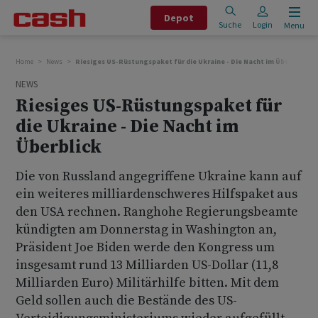
Depot
Suche
Login
Menu
Home
News
Riesiges US-Rüstungspaket für die Ukraine - Die Nacht im Überblick
NEWS
Riesiges US-Rüstungspaket für
die Ukraine - Die Nacht im
Überblick
Die von Russland angegriffene Ukraine kann auf
ein weiteres milliardenschweres Hilfspaket aus
den USA rechnen. Ranghohe Regierungsbeamte
kündigten am Donnerstag in Washington an,
Präsident Joe Biden werde den Kongress um
insgesamt rund 13 Milliarden US-Dollar (11,8
Milliarden Euro) Militärhilfe bitten. Mit dem
Geld sollen auch die Bestände des US-