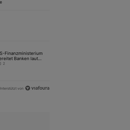
e
ten Artikel der letzten 7 days.
S-Finanzministerium
ational Awareness: Alles über den Retter-Deal" mit 3 kommentare.
ikel mit dem Titel "US-Finanzministerium bereitet Banken laut Inside
ereitet Banken laut
nsider auf eventuelle
2
en-Intervention vor
nterstützt von