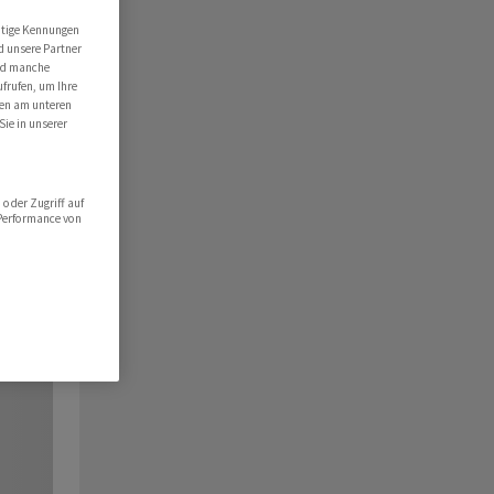
utige Kennungen
d unsere Partner
ind manche
ufrufen, um Ihre
ten am unteren
Sie in unserer
oder Zugriff auf
 Performance von