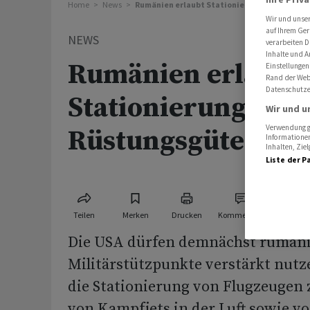
Home
News
Rumänien erlaubt Stationierung von mehr U
Wir und unse
auf Ihrem Ger
NEWS
verarbeiten D
Inhalte und A
Rumänien erlaubt
Einstellungen
Rand der Webs
Datenschutze
Stationierung von
Wir und u
Verwendung ge
Rüstungsgütern
Informationen
Inhalten, Zi
Liste der P
Teilen
Merken
Drucken
Kommentare
Die USA dürfen demnächst rumän
Militärstützpunkte verstärkt nutze
die Stationierung von Flugzeugen
von Kampfjets in der Luft sowie v