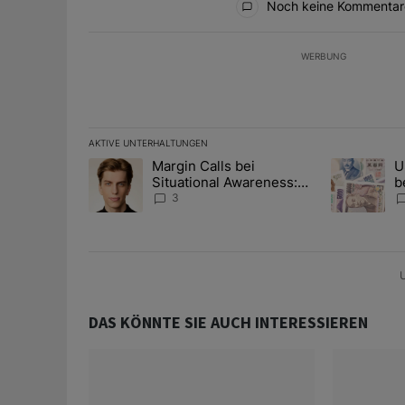
Noch keine Kommentar
WERBUNG
AKTIVE UNTERHALTUNGEN
Das Folgende ist eine Liste der am meisten kommentier
Margin Calls bei
U
Ein Trendartikel mit dem Titel "Margin Calls bei Situ
Ein Trendart
Situational Awareness:
b
Alles über den Retter-
I
3
Deal
Y
U
DAS KÖNNTE SIE AUCH INTERESSIEREN