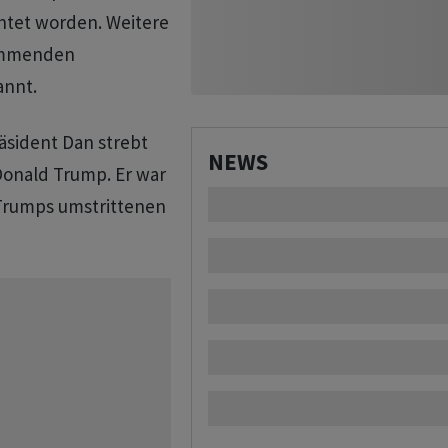
htet worden. Weitere
kommenden
annt.
räsident Dan strebt
NEWS
onald Trump. Er war
 Trumps umstrittenen