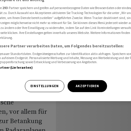
S-Rüstungsgütern
re
293
-Partner speichern und greifen auf personenbezogene Daten wie Browserdaten oder einde
ät zu. Durch Auswahl von Akzeptieren aktivieren Sie Tracking-Technologien für die unter „Wir un
aten, um Ihnen Dienste bereitzustellen“ aufgeführten Zwecke. Wenn Tracker deaktiviert sind, s
nzeigen möglicherweise nicht mehr so relevant für Sie. Sie können dieses Menü jederzeit wieder a
 zu ändern oder Ihre Einwilligung zu widerrufen, indem Sie auf den Link Voreinstellungen verwal
eite klicken. Ihre Einstellungen gelten innerhalb unseres Website. Weitere Informationen finden 
rklärung.
 mehr US-
nsere Partner verarbeiten Daten, um Folgendes bereitzustellen:
nauer Standortdaten. Endgeräteeigenschaften zur Identifikation aktiv abfragen. Speichern von 
 auf einem Endgerät. Personalisierte Werbung und Inhalte, Messung von Werbeleistung und der
elgruppenforschung sowie Entwicklung und Verbesserung von Angeboten.
artner (Lieferanten)
EINSTELLUNGEN
AKZEPTIEREN
ische
n, vor allem für
 zur Betankung
on Radaranlagen