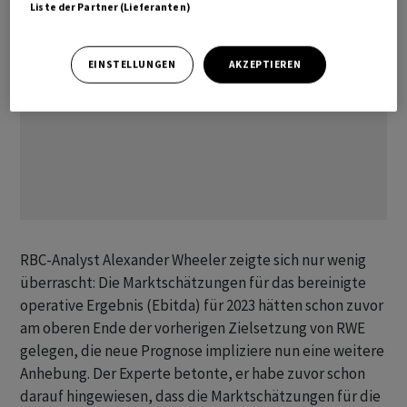
Liste der Partner (Lieferanten)
EINSTELLUNGEN
AKZEPTIEREN
RBC-Analyst Alexander Wheeler zeigte sich nur wenig
überrascht: Die Marktschätzungen für das bereinigte
operative Ergebnis (Ebitda) für 2023 hätten schon zuvor
am oberen Ende der vorherigen Zielsetzung von RWE
gelegen, die neue Prognose impliziere nun eine weitere
Anhebung. Der Experte betonte, er habe zuvor schon
darauf hingewiesen, dass die Marktschätzungen für die