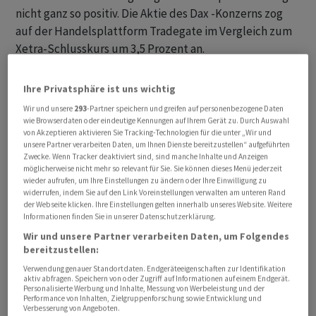
nicht ganz so positiv. Die Aktie des Dax -Konzerns zog
auf der Handelsplattform Tradegate im Vergleich zum
Xetra-Schlusskurs um 3,5 Prozent an.
Das Management erwartet für 2023 nun einen
Ihre Privatsphäre ist uns wichtig
bereinigten Gewinn vor Zinsen, Steuern und
Wir und unsere
293
-Partner speichern und greifen auf personenbezogene Daten
Abschreibungen (ber. Ebitda) zwischen 7,1 und 7,7
wie Browserdaten oder eindeutige Kennungen auf Ihrem Gerät zu. Durch Auswahl
von Akzeptieren aktivieren Sie Tracking-Technologien für die unter „Wir und
Milliarden Euro, statt bislang 5,8 bis 6,4 Milliarden Euro.
unsere Partner verarbeiten Daten, um Ihnen Dienste bereitzustellen“ aufgeführten
Die Ergebnisbeiträge aus dem Geschäftsbereich Wasser,
Zwecke. Wenn Tracker deaktiviert sind, sind manche Inhalte und Anzeigen
möglicherweise nicht mehr so relevant für Sie. Sie können dieses Menü jederzeit
Biomasse und Gas sowie dem Energiehandel dürften
wieder aufrufen, um Ihre Einstellungen zu ändern oder Ihre Einwilligung zu
dabei höher ausfallen, als bislang gedacht. Die
widerrufen, indem Sie auf den Link Voreinstellungen verwalten am unteren Rand
Prognosen für die Stromerzeugung auf See und Land
der Webseite klicken. Ihre Einstellungen gelten innerhalb unseres Website. Weitere
Informationen finden Sie in unserer Datenschutzerklärung.
mit Wind sowie Solarenergie bestätigte der Konzern,
Wir und unsere Partner verarbeiten Daten, um Folgendes
ebenso wie das nicht zum Kerngeschäft der Essener
bereitzustellen:
gehörende fünfte Segment, das Kohle- und
Verwendung genauer Standortdaten. Endgeräteeigenschaften zur Identifikation
Atomenergie bündelt.
aktiv abfragen. Speichern von oder Zugriff auf Informationen auf einem Endgerät.
Personalisierte Werbung und Inhalte, Messung von Werbeleistung und der
Performance von Inhalten, Zielgruppenforschung sowie Entwicklung und
Verbesserung von Angeboten.