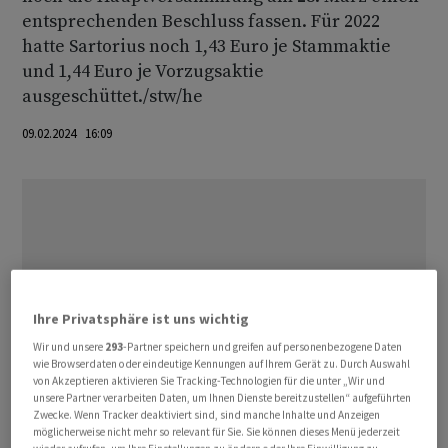
entsprechenden Beschluss fassen. Für 2022
hatte Sartorius noch 1,43 Euro je Stammaktie
und 1,44 Euro je Vorzugsaktie
ausgeschüttet./stw/he
09.02.2024 16:09
Ihre Privatsphäre ist uns wichtig
Wir und unsere
293
-Partner speichern und greifen auf personenbezogene Daten
wie Browserdaten oder eindeutige Kennungen auf Ihrem Gerät zu. Durch Auswahl
von Akzeptieren aktivieren Sie Tracking-Technologien für die unter „Wir und
unsere Partner verarbeiten Daten, um Ihnen Dienste bereitzustellen“ aufgeführten
Zwecke. Wenn Tracker deaktiviert sind, sind manche Inhalte und Anzeigen
möglicherweise nicht mehr so relevant für Sie. Sie können dieses Menü jederzeit