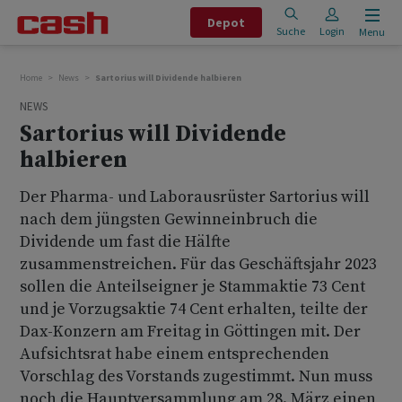
Depot
Suche
Login
Menu
Home
News
Sartorius will Dividende halbieren
NEWS
Sartorius will Dividende
halbieren
Der Pharma- und Laborausrüster Sartorius will
nach dem jüngsten Gewinneinbruch die
Dividende um fast die Hälfte
zusammenstreichen. Für das Geschäftsjahr 2023
sollen die Anteilseigner je Stammaktie 73 Cent
und je Vorzugsaktie 74 Cent erhalten, teilte der
Dax-Konzern am Freitag in Göttingen mit. Der
Aufsichtsrat habe einem entsprechenden
Vorschlag des Vorstands zugestimmt. Nun muss
noch die Hauptversammlung am 28. März einen