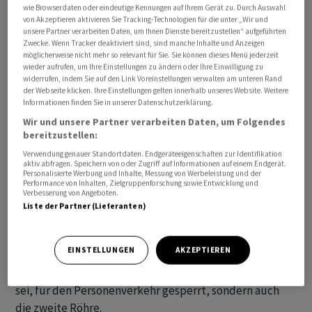
wie Browserdaten oder eindeutige Kennungen auf Ihrem Gerät zu. Durch Auswahl
Zudem finde am Wochenende in Zürich die Street
von Akzeptieren aktivieren Sie Tracking-Technologien für die unter „Wir und
Parade statt, bei der rund eine Million Menschen
unsere Partner verarbeiten Daten, um Ihnen Dienste bereitzustellen“ aufgeführten
Zwecke. Wenn Tracker deaktiviert sind, sind manche Inhalte und Anzeigen
erwartet würden.
möglicherweise nicht mehr so relevant für Sie. Sie können dieses Menü jederzeit
wieder aufrufen, um Ihre Einstellungen zu ändern oder Ihre Einwilligung zu
widerrufen, indem Sie auf den Link Voreinstellungen verwalten am unteren Rand
Im Gotthardbasistunnel sind bei der
der Webseite klicken. Ihre Einstellungen gelten innerhalb unseres Website. Weitere
Multifunktionsstelle Faido die Einrichtungen, bei denen
Informationen finden Sie in unserer Datenschutzerklärung.
die Züge von einer auf die andere Röhre wechseln
Wir und unsere Partner verarbeiten Daten, um Folgendes
können, am Donnerstag stark beschädigt worden. Der
bereitzustellen:
Tunnel bleibt daher für den Personenverkehr aus
Verwendung genauer Standortdaten. Endgeräteeigenschaften zur Identifikation
aktiv abfragen. Speichern von oder Zugriff auf Informationen auf einem Endgerät.
Sicherheitsgründen gesperrt.
Personalisierte Werbung und Inhalte, Messung von Werbeleistung und der
Performance von Inhalten, Zielgruppenforschung sowie Entwicklung und
Verbesserung von Angeboten.
Bei der Entgleisung eines Güterzuges sind laut der SBB
Liste der Partner (Lieferanten)
die Gleisanlage sowie ein Spurwechseltor stark
beschädigt worden. Das Tor sei eine
EINSTELLUNGEN
AKZEPTIEREN
sicherheitsrelevante Einrichtung, hiess es. Es bleibe
deswegen nicht nur die Röhre, in der der Unfall passiert
sei, für den Personenverkehr gesperrt, sondern auch
die zweite Röhre.