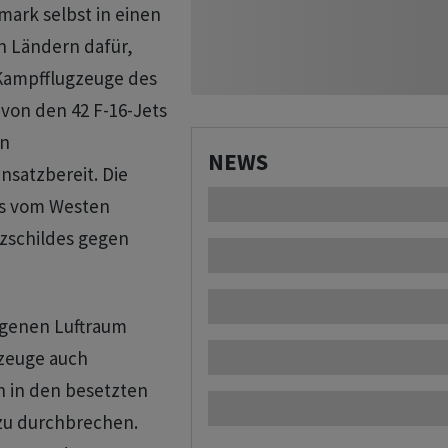
mark selbst in einen
n Ländern dafür,
Kampfflugzeuge des
 von den 42 F-16-Jets
en
NEWS
nsatzbereit. Die
ts vom Westen
tzschildes gegen
eigenen Luftraum
gzeuge auch
n in den besetzten
zu durchbrechen.