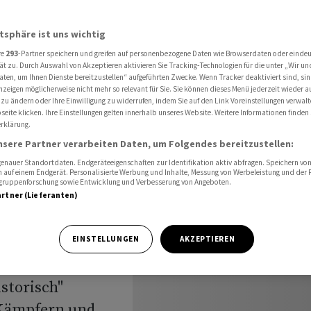
- Die Nacht im Überblick
atsphäre ist uns wichtig
re
293
-Partner speichern und greifen auf personenbezogene Daten wie Browserdaten oder einde
16-
ät zu. Durch Auswahl von Akzeptieren aktivieren Sie Tracking-Technologien für die unter „Wir un
aten, um Ihnen Dienste bereitzustellen“ aufgeführten Zwecke. Wenn Tracker deaktiviert sind, s
nzeigen möglicherweise nicht mehr so relevant für Sie. Sie können dieses Menü jederzeit wieder a
isch - Die
 zu ändern oder Ihre Einwilligung zu widerrufen, indem Sie auf den Link Voreinstellungen verwal
eite klicken. Ihre Einstellungen gelten innerhalb unseres Website. Weitere Informationen finden 
rklärung.
k
nsere Partner verarbeiten Daten, um Folgendes bereitzustellen:
nauer Standortdaten. Endgeräteeigenschaften zur Identifikation aktiv abfragen. Speichern von 
 auf einem Endgerät. Personalisierte Werbung und Inhalte, Messung von Werbeleistung und der
elgruppenforschung sowie Entwicklung und Verbesserung von Angeboten.
artner (Lieferanten)
yr Selenskyj hat
EINSTELLUNGEN
AKZEPTIEREN
ungen der
storisch"
 Kämpfern und