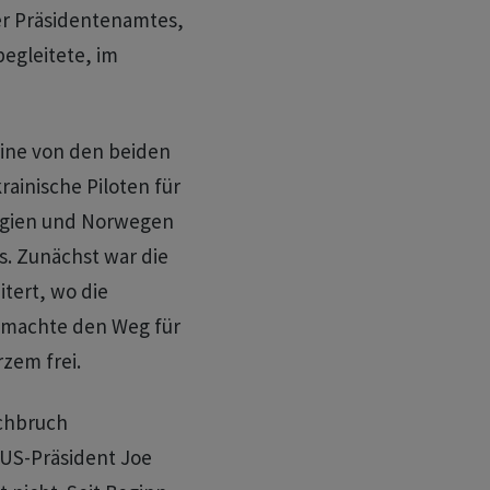
er Präsidentenamtes,
begleitete, im
eine von den beiden
rainische Piloten für
elgien und Norwegen
s. Zunächst war die
tert, wo die
 machte den Weg für
rzem frei.
rchbruch
 US-Präsident Joe