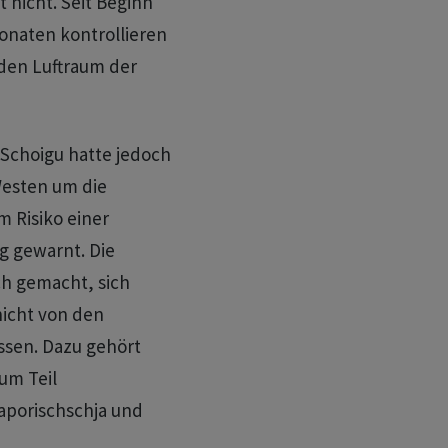
 nicht. Seit Beginn
Monaten kontrollieren
 den Luftraum der
 Schoigu hatte jedoch
 Westen um die
m Risiko einer
g gewarnt. Die
ch gemacht, sich
nicht von den
assen. Dazu gehört
um Teil
aporischschja und