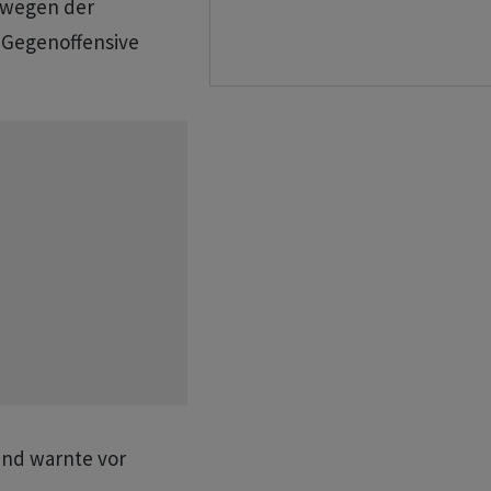
 wegen der
 Gegenoffensive
land warnte vor