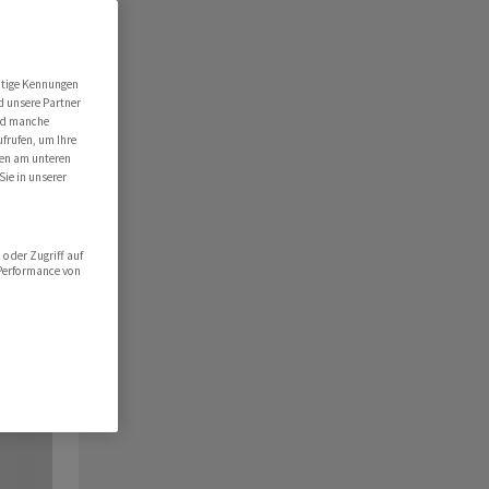
utige Kennungen
d unsere Partner
ind manche
ufrufen, um Ihre
ten am unteren
Sie in unserer
oder Zugriff auf
 Performance von