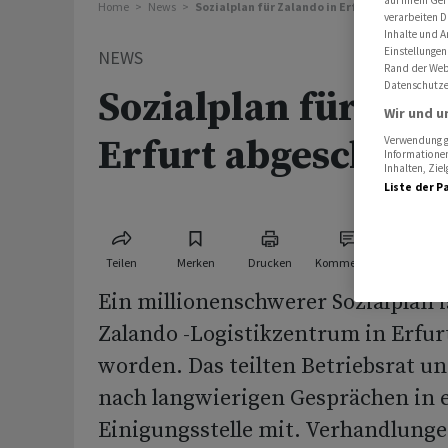
Home
News
Sozialplan für Zalando in Erfurt abgeschlos
verarbeiten D
Inhalte und A
Einstellungen
NEWS
Rand der Webs
Datenschutze
Sozialplan für Zal
Wir und u
Erfurt abgeschlos
Verwendung ge
Informationen
Inhalten, Zi
Liste der P
Teilen
Merken
Drucken
Kommentare
Ein millionenschwerer Sozialplan i
Zalando -Logistikzentrum in Erfur
worden. Das teilten Betriebsrat 
nach langwierigen Gesprächen in 
Einigungsstelle mit. Verhandlunge