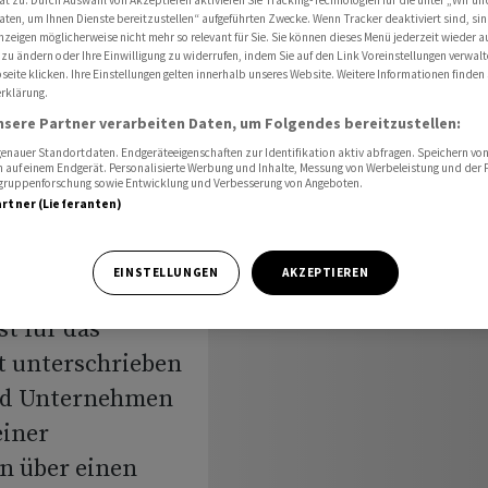
sen
aten, um Ihnen Dienste bereitzustellen“ aufgeführten Zwecke. Wenn Tracker deaktiviert sind, s
nzeigen möglicherweise nicht mehr so relevant für Sie. Sie können dieses Menü jederzeit wieder a
 zu ändern oder Ihre Einwilligung zu widerrufen, indem Sie auf den Link Voreinstellungen verwal
eite klicken. Ihre Einstellungen gelten innerhalb unseres Website. Weitere Informationen finden 
rklärung.
ando in
nsere Partner verarbeiten Daten, um Folgendes bereitzustellen:
sen
nauer Standortdaten. Endgeräteeigenschaften zur Identifikation aktiv abfragen. Speichern von 
 auf einem Endgerät. Personalisierte Werbung und Inhalte, Messung von Werbeleistung und der
elgruppenforschung sowie Entwicklung und Verbesserung von Angeboten.
artner (Lieferanten)
EINSTELLUNGEN
AKZEPTIEREN
st für das
t unterschrieben
und Unternehmen
einer
n über einen