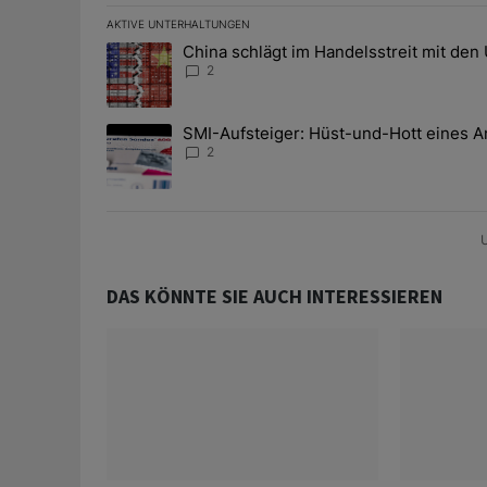
AKTIVE UNTERHALTUNGEN
Das Folgende ist eine Liste der am meisten kommentier
China schlägt im Handelsstreit mit den
Ein Trendartikel mit dem Titel "China schlägt im Han
2
SMI-Aufsteiger: Hüst-und-Hott eines A
Ein Trendartikel mit dem Titel "SMI-Aufsteiger: Hüst
2
U
DAS KÖNNTE SIE AUCH INTERESSIEREN