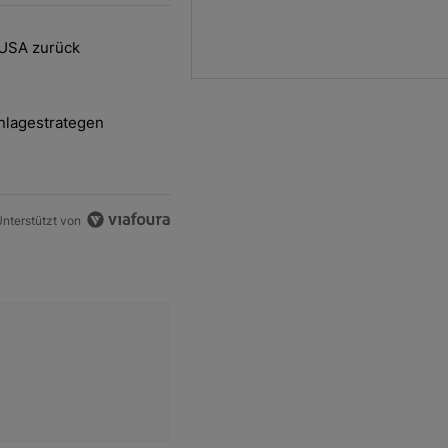
ten Artikel der letzten 7 days.
 USA zurück
delsstreit mit den USA zurück" mit 2 kommentare.
nlagestrategen
-und-Hott eines Anlagestrategen" mit 2 kommentare.
nterstützt von