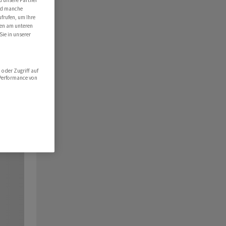
ind manche
ufrufen, um Ihre
ten am unteren
Sie in unserer
oder Zugriff auf
 Performance von