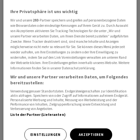
Namentlich sollen grosse digitale
Ihre Privatsphäre ist uns wichtig
Kommunikationsplattformen, Suchmaschinen und
Wir und unsere
293
-Partner speichern und greifen auf personenbezogene Daten
Anbieter von KI-Anwendungen gesetzlich dazu
wie Browserdaten oder eindeutige Kennungen auf Ihrem Gerät zu. Durch Auswahl
verpflichtet werden, Massnahmen für den Kinder- und
von Akzeptieren aktivieren Sie Tracking-Technologien für die unter „Wir und
unsere Partner verarbeiten Daten, um Ihnen Dienste bereitzustellen“ aufgeführten
Jugendschutz zu treffen. Sie sollen beispielsweise die
Zwecke. Wenn Tracker deaktiviert sind, sind manche Inhalte und Anzeigen
Verbreitung illegaler oder gefährdender Inhalte für
möglicherweise nicht mehr so relevant für Sie. Sie können dieses Menü jederzeit
wieder aufrufen, um Ihre Einstellungen zu ändern oder Ihre Einwilligung zu
junge Personengruppen stoppen müssen. Weiter sieht
widerrufen, indem Sie auf den Link Voreinstellungen verwalten am unteren Rand
der Motionstext ein Verbot von personenbezogener
der Webseite klicken. Ihre Einstellungen gelten innerhalb unseres Website. Weitere
Werbung für Minderjährige vor.
Informationen finden Sie in unserer Datenschutzerklärung.
Wir und unsere Partner verarbeiten Daten, um Folgendes
bereitzustellen:
Kinder und Jugendliche könnten Risiken im Internet
nicht so gut einschätzen wie Erwachsene, machte Gmür-
Verwendung genauer Standortdaten. Endgeräteeigenschaften zur Identifikation
aktiv abfragen. Speichern von oder Zugriff auf Informationen auf einem Endgerät.
Schönenberger geltend. «Eltern wissen oft nicht, wann
Personalisierte Werbung und Inhalte, Messung von Werbeleistung und der
Performance von Inhalten, Zielgruppenforschung sowie Entwicklung und
und wie ihre Kinder im digitalen Raum berieselt,
Verbesserung von Angeboten.
belästigt, bedrängt und abhängig gemacht werden.»
Liste der Partner (Lieferanten)
Deshalb müssten die grossen Plattformen stärker in die
Pflicht genommen werden.
EINSTELLUNGEN
AKZEPTIEREN