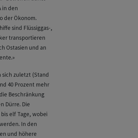
 in den
so der Ökonom.
ffe sind Flüssiggas-,
ker transportieren
ch Ostasien und an
ente.»
sich zuletzt (Stand
rund 40 Prozent mehr
t die Beschränkung
n Dürre. Die
bis elf Tage, wobei
werden. In den
gen und höhere