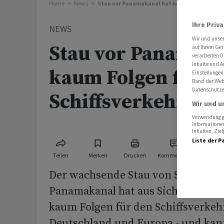
Home
News
Stau vor Panamakanal hat kaum Folgen für S
Ihre Priv
NEWS
Wir und unse
Stau vor Panamaka
auf Ihrem Ger
verarbeiten D
Inhalte und A
kaum Folgen für
Einstellungen
Rand der Webs
Datenschutze
Schiffsverkehr mi
Wir und u
Verwendung ge
Informationen
Inhalten, Zi
Liste der P
Teilen
Merken
Drucken
Kommentare
Der wachsende Stau von Schiffen 
Panamakanal hat aus Sicht mariti
kaum Folgen für den Schiffsverkeh
Deutschland und Europa - und kann