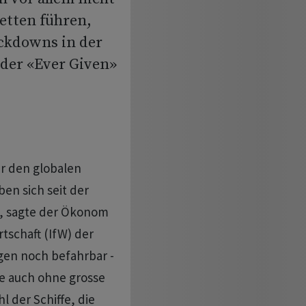
etten führen,
ockdowns in der
der «Ever Given»
ür den globalen
en sich seit der
t», sagte der Ökonom
rtschaft (IfW) der
gen noch befahrbar -
fe auch ohne grosse
 der Schiffe, die