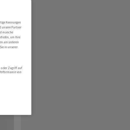
utige Kennungen
d unsere Partner
ind manche
ufrufen, um Ihre
ten am unteren
Sie in unserer
oder Zugriff auf
 Performance von