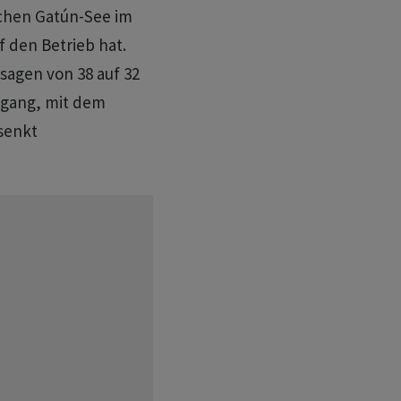
chen Gatún-See im
 den Betrieb hat.
ssagen von 38 auf 32
fgang, mit dem
senkt