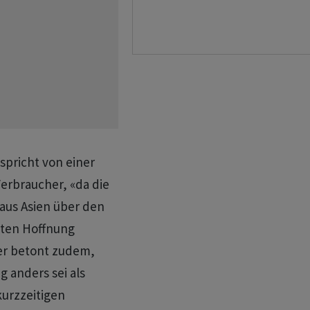
pricht von einer
Verbraucher, «da die
aus Asien über den
uten Hoffnung
er betont zudem,
g anders sei als
urzzeitigen