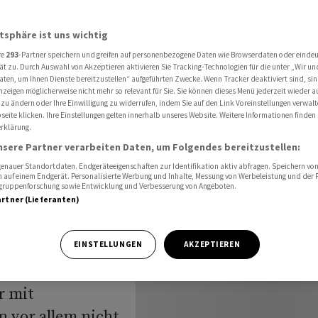
chiffsverkehr mit Europa
atsphäre ist uns wichtig
re
293
-Partner speichern und greifen auf personenbezogene Daten wie Browserdaten oder einde
nal hat
ät zu. Durch Auswahl von Akzeptieren aktivieren Sie Tracking-Technologien für die unter „Wir un
aten, um Ihnen Dienste bereitzustellen“ aufgeführten Zwecke. Wenn Tracker deaktiviert sind, s
nzeigen möglicherweise nicht mehr so relevant für Sie. Sie können dieses Menü jederzeit wieder a
 zu ändern oder Ihre Einwilligung zu widerrufen, indem Sie auf den Link Voreinstellungen verwal
eite klicken. Ihre Einstellungen gelten innerhalb unseres Website. Weitere Informationen finden 
rklärung.
t Europa
nsere Partner verarbeiten Daten, um Folgendes bereitzustellen:
nauer Standortdaten. Endgeräteeigenschaften zur Identifikation aktiv abfragen. Speichern von 
 auf einem Endgerät. Personalisierte Werbung und Inhalte, Messung von Werbeleistung und der
elgruppenforschung sowie Entwicklung und Verbesserung von Angeboten.
artner (Lieferanten)
vor dem
EINSTELLUNGEN
AKZEPTIEREN
mer Experten
r mit
 vor allem nicht