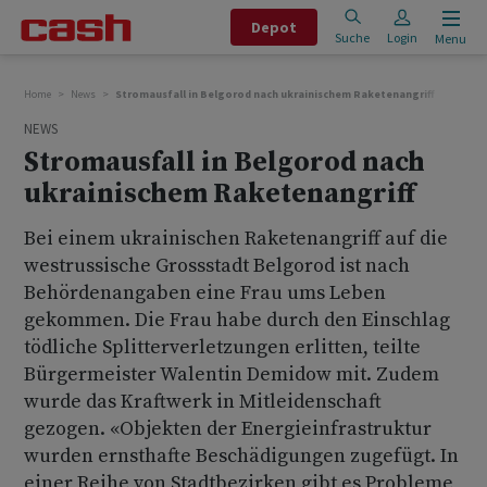
Depot
Suche
Login
Menu
Home
News
Stromausfall in Belgorod nach ukrainischem Raketenangriff
NEWS
Stromausfall in Belgorod nach
ukrainischem Raketenangriff
Bei einem ukrainischen Raketenangriff auf die
westrussische Grossstadt Belgorod ist nach
Behördenangaben eine Frau ums Leben
gekommen. Die Frau habe durch den Einschlag
tödliche Splitterverletzungen erlitten, teilte
Bürgermeister Walentin Demidow mit. Zudem
wurde das Kraftwerk in Mitleidenschaft
gezogen. «Objekten der Energieinfrastruktur
wurden ernsthafte Beschädigungen zugefügt. In
einer Reihe von Stadtbezirken gibt es Probleme