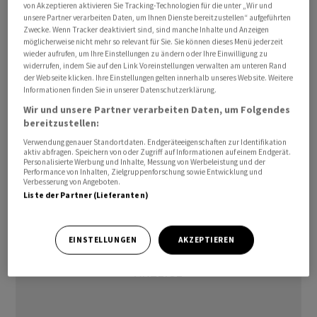
von Akzeptieren aktivieren Sie Tracking-Technologien für die unter „Wir und
Russland führt seit mehr als vier Jahren einen
unsere Partner verarbeiten Daten, um Ihnen Dienste bereitzustellen“ aufgeführten
Angriffskrieg in der Ukraine und beschiesst dort auch
Zwecke. Wenn Tracker deaktiviert sind, sind manche Inhalte und Anzeigen
möglicherweise nicht mehr so relevant für Sie. Sie können dieses Menü jederzeit
systematisch Städte und Gemeinden im Hinterland.
wieder aufrufen, um Ihre Einstellungen zu ändern oder Ihre Einwilligung zu
Allerdings spüren inzwischen auch die grenznahen
widerrufen, indem Sie auf den Link Voreinstellungen verwalten am unteren Rand
der Webseite klicken. Ihre Einstellungen gelten innerhalb unseres Website. Weitere
Regionen in Russland selbst mehr und mehr die
Informationen finden Sie in unserer Datenschutzerklärung.
Auswirkungen des Konflikts. Belgorod ist in Russland
Wir und unsere Partner verarbeiten Daten, um Folgendes
eine der am stärksten betroffenen Städte./bal/DP/jha
bereitzustellen:
Verwendung genauer Standortdaten. Endgeräteeigenschaften zur Identifikation
(AWP)
aktiv abfragen. Speichern von oder Zugriff auf Informationen auf einem Endgerät.
Personalisierte Werbung und Inhalte, Messung von Werbeleistung und der
Performance von Inhalten, Zielgruppenforschung sowie Entwicklung und
Verbesserung von Angeboten.
Liste der Partner (Lieferanten)
EINSTELLUNGEN
AKZEPTIEREN