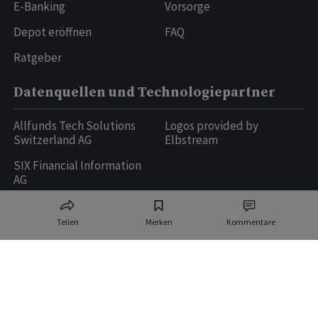
E-Banking
Vorsorge
Depot eröffnen
FAQ
Ratgeber
Datenquellen und Technologiepartner
Allfunds Tech Solutions
Logos provided by
Switzerland AG
Elbstream
SIX Financial Information
AG
Teilen
Merken
Kommentare
Ringier AG | Ringier Medien Schweiz
16
weitere Publikationen