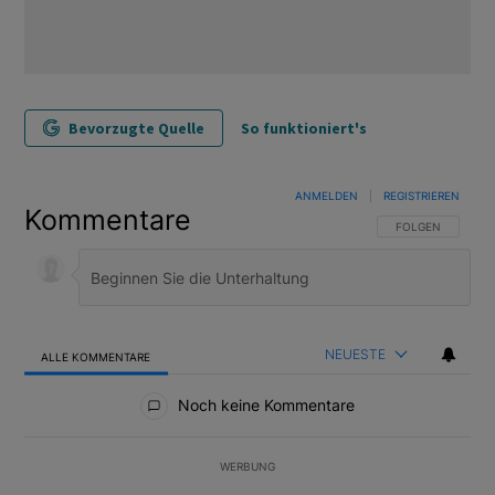
Bevorzugte Quelle
So funktioniert's
ANMELDEN
|
REGISTRIEREN
Kommentare
FOLGE DIESER U
FOLGEN
NEUESTE
ALLE KOMMENTARE
Alle Kommentare
Noch keine Kommentare
WERBUNG