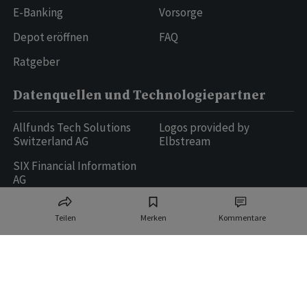
E-Banking
Vorsorge
Depot eröffnen
FAQ
Ratgeber
Datenquellen und Technologiepartner
Allfunds Tech Solutions
Logos provided by
Switzerland AG
Elbstream
SIX Financial Information
AG
Teilen
Merken
Kommentare
Ringier AG | Ringier Medien Schweiz
16
weitere Publikationen