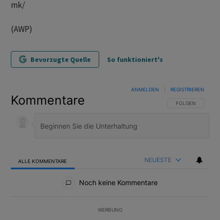
mk/
(AWP)
Bevorzugte Quelle
So funktioniert's
ANMELDEN
|
REGISTRIEREN
Kommentare
FOLGE DIESER U
FOLGEN
NEUESTE
ALLE KOMMENTARE
Alle Kommentare
Noch keine Kommentare
WERBUNG