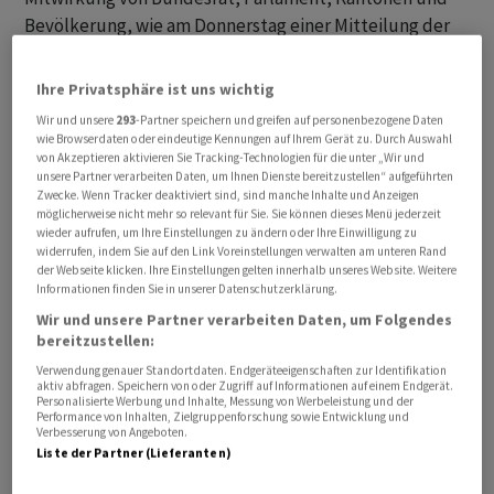
Bevölkerung, wie am Donnerstag einer Mitteilung der
Stiftung für direkte Demokratie zu entnehmen war.
Ihre Privatsphäre ist uns wichtig
Konkret verlagere sich das Machtverhältnis weg vom
Wir und unsere
293
-Partner speichern und greifen auf personenbezogene Daten
Parlament, der Bevölkerung und zivilgesellschaftlichen
wie Browserdaten oder eindeutige Kennungen auf Ihrem Gerät zu. Durch Auswahl
von Akzeptieren aktivieren Sie Tracking-Technologien für die unter „Wir und
Organisationen hin zu dem Bundesrat und der
unsere Partner verarbeiten Daten, um Ihnen Dienste bereitzustellen“ aufgeführten
Verwaltung, erkannte die Studie, die im Auftrag der
Zwecke. Wenn Tracker deaktiviert sind, sind manche Inhalte und Anzeigen
Stiftung vom Zentrum für Demokratie Aarau (ZDA)
möglicherweise nicht mehr so relevant für Sie. Sie können dieses Menü jederzeit
wieder aufrufen, um Ihre Einstellungen zu ändern oder Ihre Einwilligung zu
erstellt wurde. Sie schlägt sieben flankierende
widerrufen, indem Sie auf den Link Voreinstellungen verwalten am unteren Rand
Massnahmen vor, um dem entgegenzuwirken.
der Webseite klicken. Ihre Einstellungen gelten innerhalb unseres Website. Weitere
Informationen finden Sie in unserer Datenschutzerklärung.
Wir und unsere Partner verarbeiten Daten, um Folgendes
Mehr Mitwirkung und Tranparenz
bereitzustellen:
Verwendung genauer Standortdaten. Endgeräteeigenschaften zur Identifikation
Damit das Parlament besser mitwirken kann, soll etwa
aktiv abfragen. Speichern von oder Zugriff auf Informationen auf einem Endgerät.
Personalisierte Werbung und Inhalte, Messung von Werbeleistung und der
eine ständige parlamentarische Europakommission
Performance von Inhalten, Zielgruppenforschung sowie Entwicklung und
geschaffen werden. Weiter soll die Möglichkeit einer
Verbesserung von Angeboten.
Liste der Partner (Lieferanten)
sogenannten Europamotion geschaffen werden, die den
Bundesrat bei der Festlegung der schweizerischen