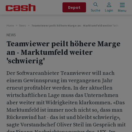
Depot
Suche
Login
Menu
Home
News
Teamviewer peilt höhere Marge an - Marktumfeld weiter 'schwierig'
NEWS
Teamviewer peilt höhere Marge
an - Marktumfeld weiter
'schwierig'
Der Softwareanbieter Teamviewer will nach
einem Gewinnsprung im vergangenen Jahr
erneut profitabler werden. In der aktuellen
wirtschaftlichen Lage muss das Unternehmen
aber weiter mit Widrigkeiten klarkommen. «Das
Marktumfeld ist immer noch nicht so, dass man
Rückenwind hat - das ist und bleibt schwierig»,
sagte Vorstandschef Oliver Steil im Gespräch mit