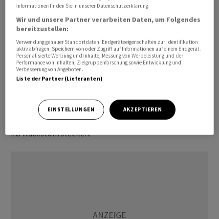
Informationen finden Sie in unserer Datenschutzerklärung.
Wir und unsere Partner verarbeiten Daten, um Folgendes
Im neuen Jahr gibt unter anderem der deutlich
bereitzustellen:
reduzierte Umfang der Sponsorentätigkeit beim
Verwendung genauer Standortdaten. Endgeräteeigenschaften zur Identifikation
englischen Fussballclub Manchester United Schub für
aktiv abfragen. Speichern von oder Zugriff auf Informationen auf einem Endgerät.
Personalisierte Werbung und Inhalte, Messung von Werbeleistung und der
das operative Ergebnis. Teamviewer hatte den
Performance von Inhalten, Zielgruppenforschung sowie Entwicklung und
Verbesserung von Angeboten.
Einspareffekt für das Jahr bereits auf 17,5 Millionen
Liste der Partner (Lieferanten)
Euro beziffert. Ein Grossteil der Einsparungen werde
erst in der zweiten Jahreshälfte positiv auf die Marge
wirken. Bereits in den ersten sechs Monaten will
EINSTELLUNGEN
AKZEPTIEREN
Teamviewer weitere Teile des einzusparenden Geldes
ins Wachstum stecken.