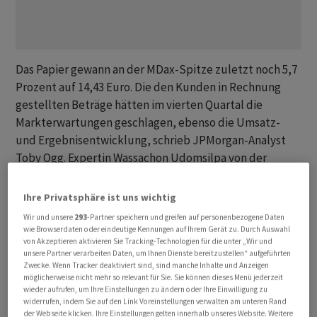
Das Papier gewann an der MDax-Spitze zuletzt noch 5,7
Prozent auf 14,43 Euro. Die den Kunden in Rechnung
gestellten Beträge hätten im vierten Quartal die
Markterwartungen geschlagen, ebenso die Umsatz-
und Ergebnisentwicklung, schrieb JPMorgan-Analyst
Toby Ogg. Expertin Wassachon Udomsilpa von der
kanadischen Bank RBC betonte das starke Wachstum im
Grosskundengeschäft im Schlussquartal.
Ihre Privatsphäre ist uns wichtig
Wir und unsere
293
-Partner speichern und greifen auf personenbezogene Daten
Vor Zinsen, Steuern und Abschreibungen sowie vor
wie Browserdaten oder eindeutige Kennungen auf Ihrem Gerät zu. Durch Auswahl
von Akzeptieren aktivieren Sie Tracking-Technologien für die unter „Wir und
Sondereffekten soll der Gewinn des Konzerns 2024
unsere Partner verarbeiten Daten, um Ihnen Dienste bereitzustellen“ aufgeführten
mindestens 43 Prozent vom Umsatz ausmachen, wie
Zwecke. Wenn Tracker deaktiviert sind, sind manche Inhalte und Anzeigen
möglicherweise nicht mehr so relevant für Sie. Sie können dieses Menü jederzeit
Teamviewer am Mittwoch in Göppingen mitteilte.
wieder aufrufen, um Ihre Einstellungen zu ändern oder Ihre Einwilligung zu
Vergangenes Jahr stieg die operative Marge von 41 auf
widerrufen, indem Sie auf den Link Voreinstellungen verwalten am unteren Rand
der Webseite klicken. Ihre Einstellungen gelten innerhalb unseres Website. Weitere
42 Prozent.