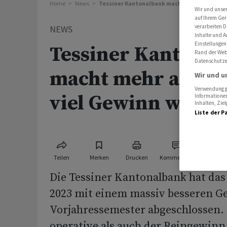
Home
News
Tessiner Kantonalbank macht mehr als doppel
Wir und unse
auf Ihrem Ger
verarbeiten D
NEWS
Inhalte und A
Einstellungen
Tessiner Kantona
Rand der Webs
Datenschutze
macht mehr als dop
Wir und u
Verwendung ge
viel Gewinn wie im
Informationen
Inhalten, Zi
Liste der P
Teilen
Merken
Drucken
Kommentare
Die Tessiner Kantonalbank hat das 
2023 mit einem massiv besseren Ge
Vorjahressemester abgeschlossen.
operative als auch der Reingewinn