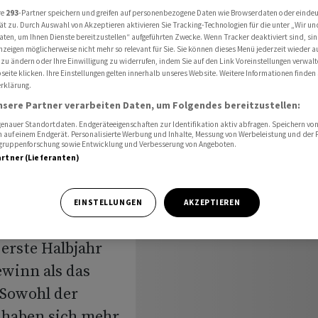
t so viel Gewinn wie im Vorjahr
re
293
-Partner speichern und greifen auf personenbezogene Daten wie Browserdaten oder einde
ät zu. Durch Auswahl von Akzeptieren aktivieren Sie Tracking-Technologien für die unter „Wir un
aten, um Ihnen Dienste bereitzustellen“ aufgeführten Zwecke. Wenn Tracker deaktiviert sind, s
nzeigen möglicherweise nicht mehr so relevant für Sie. Sie können dieses Menü jederzeit wieder a
 zu ändern oder Ihre Einwilligung zu widerrufen, indem Sie auf den Link Voreinstellungen verwal
lbank
eite klicken. Ihre Einstellungen gelten innerhalb unseres Website. Weitere Informationen finden 
rklärung.
pelt so
nsere Partner verarbeiten Daten, um Folgendes bereitzustellen:
nauer Standortdaten. Endgeräteeigenschaften zur Identifikation aktiv abfragen. Speichern von 
 Vorjahr
 auf einem Endgerät. Personalisierte Werbung und Inhalte, Messung von Werbeleistung und der
elgruppenforschung sowie Entwicklung und Verbesserung von Angeboten.
artner (Lieferanten)
EINSTELLUNGEN
AKZEPTIEREN
erste Halbjahr
winn als das
 Sowohl der
 haben sich mehr