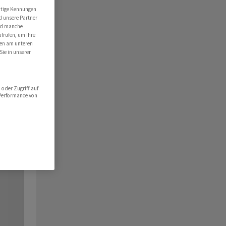
utige Kennungen
d unsere Partner
ind manche
ufrufen, um Ihre
ten am unteren
Sie in unserer
oder Zugriff auf
 Performance von