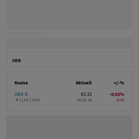
ABB
Name
Aktuell
+/-%
ABB N
82.32
-0.02%
CHF
SWX
06.08.26
-0.02