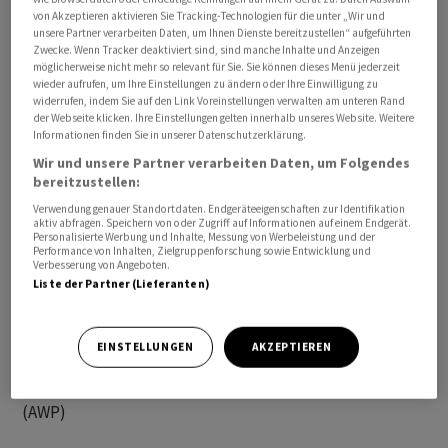
von Akzeptieren aktivieren Sie Tracking-Technologien für die unter „Wir und
unsere Partner verarbeiten Daten, um Ihnen Dienste bereitzustellen“ aufgeführten
Zwecke. Wenn Tracker deaktiviert sind, sind manche Inhalte und Anzeigen
möglicherweise nicht mehr so relevant für Sie. Sie können dieses Menü jederzeit
wieder aufrufen, um Ihre Einstellungen zu ändern oder Ihre Einwilligung zu
widerrufen, indem Sie auf den Link Voreinstellungen verwalten am unteren Rand
der Webseite klicken. Ihre Einstellungen gelten innerhalb unseres Website. Weitere
Informationen finden Sie in unserer Datenschutzerklärung.
Wir und unsere Partner verarbeiten Daten, um Folgendes
bereitzustellen:
Der Schweizer Technologiekonzern wird das
ABB
Ability
Verwendung genauer Standortdaten. Endgeräteeigenschaften zur Identifikation
System 800xA implementieren, das verbesserte
aktiv abfragen. Speichern von oder Zugriff auf Informationen auf einem Endgerät.
Kontrolle und Sichtbarkeit über die Prozesse bietet.
Personalisierte Werbung und Inhalte, Messung von Werbeleistung und der
Performance von Inhalten, Zielgruppenforschung sowie Entwicklung und
Das Zementwerk produziert bereits jährlich über eine
Verbesserung von Angeboten.
Liste der Partner (Lieferanten)
Million Tonnen des Zements OneCem mit geringerem
Kohlenstoffausstoss und hat kürzlich kohlenstoffarme
Brennstoffe sowie energieeffiziente Technologien
EINSTELLUNGEN
AKZEPTIEREN
integriert.
(AWP)