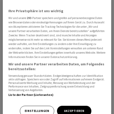
Ihre Privatsphäre ist uns wichtig
Wir und unsere
293
-Partner speichern und greifen auf personenbezogene Daten
wie Browserdaten oder eindeutige Kennungen auf Ihrem Gerät zu. Durch Auswahl
von Akzeptieren aktivieren Sie Tracking-Technologien für die unter „Wir und
unsere Partner verarbeiten Daten, um Ihnen Dienste bereitzustellen“ aufgeführten
Mit der Akquisition erweitert der Industriekonzern sein
Zwecke. Wenn Tracker deaktiviert sind, sind manche Inhalte und Anzeigen
Portfolio im Bereich Schiffsautomation und stärkt seine
möglicherweise nicht mehr so relevant für Sie. Sie können dieses Menü jederzeit
wieder aufrufen, um Ihre Einstellungen zu ändern oder Ihre Einwilligung zu
Position im wachsenden Markt für maritime
widerrufen, indem Sie auf den Link Voreinstellungen verwalten am unteren Rand
Automatisierung, wie ABB am Freitag mitteilte.Der
der Webseite klicken. Ihre Einstellungen gelten innerhalb unseres Website. Weitere
Informationen finden Sie in unserer Datenschutzerklärung.
Abschluss der Transaktion wird im dritten Quartal 2026
Wir und unsere Partner verarbeiten Daten, um Folgendes
erwartet. Finanzielle Details wurden nicht genannt.
bereitzustellen:
Verwendung genauer Standortdaten. Endgeräteeigenschaften zur Identifikation
Høglund mit Sitz im norwegischen Tønsberg beschäftigt
aktiv abfragen. Speichern von oder Zugriff auf Informationen auf einem Endgerät.
Personalisierte Werbung und Inhalte, Messung von Werbeleistung und der
den Angaben zufolge weltweit mehr als 80
Performance von Inhalten, Zielgruppenforschung sowie Entwicklung und
Verbesserung von Angeboten.
Mitarbeitende und soll in die ABB-Division Marine &
Liste der Partner (Lieferanten)
Ports integriert werden. Im Geschäftsjahr 2025 erzielte
Høglund einen Umsatz von knapp 30 Millionen Euro.
EINSTELLUNGEN
AKZEPTIEREN