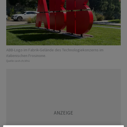
ABB-Logo im Fabrik-Gelände des Technologiekonzerns im
italienischen Frosinone.
Quelle:
cash.ch/dhü