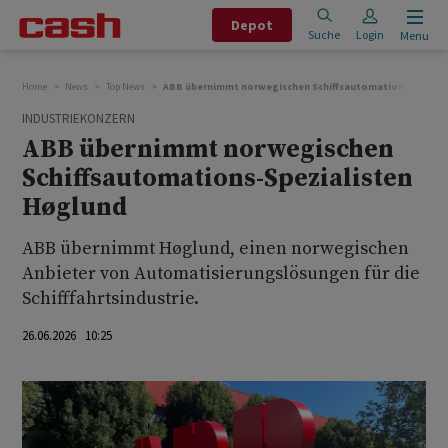
Depot
Suche
Login
Menu
Home
News
Top News
ABB übernimmt norwegischen Schiffsautomations-Spezia
INDUSTRIEKONZERN
ABB übernimmt norwegischen
Schiffsautomations-Spezialisten
Høglund
ABB übernimmt Høglund, einen norwegischen
Anbieter von Automatisierungslösungen für die
Schifffahrtsindustrie.
26.06.2026 10:25