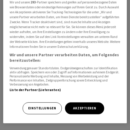
Wir und unsere
293
-Partner speichern und greifen auf personenbezogene Daten
wie Browserdaten oder eindeutige Kennungen auf Ihrem Gerät zu. Durch Auswahl
von Akzeptieren aktivieren Sie Tracking-Technologien für die unter „Wir und
unsere Partner verarbeiten Daten, um Ihnen Dienste bereitzustellen“ aufgeführten
Zwecke. Wenn Tracker deaktiviert sind, sind manche Inhalte und Anzeigen
möglicherweise nicht mehr so relevant für Sie. Sie können dieses Menü jederzeit
wieder aufrufen, um Ihre Einstellungen zu ändern oder Ihre Einwilligung zu
widerrufen, indem Sie auf den Link Voreinstellungen verwalten am unteren Rand
der Webseite klicken. Ihre Einstellungen gelten innerhalb unseres Website. Weitere
Informationen finden Sie in unserer Datenschutzerklärung.
Die Wirtschaftsallianz «Nein zur BVG-Scheinreform» wird
Wir und unsere Partner verarbeiten Daten, um Folgendes
bereitzustellen:
angeführt von Gastrosuisse. Dazu gehören auch der
Verwendung genauer Standortdaten. Endgeräteeigenschaften zur Identifikation
Westschweizer Arbeitgeberverband Centre Patronal
aktiv abfragen. Speichern von oder Zugriff auf Informationen auf einem Endgerät.
und kleinere Branchenverbände der Bäckerinnen und
Personalisierte Werbung und Inhalte, Messung von Werbeleistung und der
Performance von Inhalten, Zielgruppenforschung sowie Entwicklung und
Confiseure, der Coiffeurgeschäfte, der Fitness- und
Verbesserung von Angeboten.
Liste der Partner (Lieferanten)
Gesundheitszentren, der Tankstellenshops, der
individuellen Gastronomie sowie der Fleisch-
Fachverband. Sie alle wollen aktiv in den
EINSTELLUNGEN
AKZEPTIEREN
Abstimmungskampf um die Pensionskassenreform
eingreifen, wie es in einer Mitteilung vom Montag hiess.